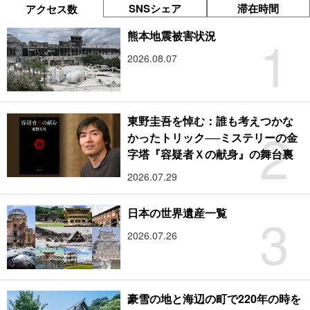
SNSシェア
滞在時間
アクセス数
1
熊本地震被害状況
2026.08.07
東野圭吾を悼む：誰も考えつかな
2
かったトリック──ミステリーの金
字塔『容疑者Ｘの献身』の舞台裏
2026.07.29
3
日本の世界遺産一覧
2026.07.26
豪雪の地と海辺の町で220年の時を