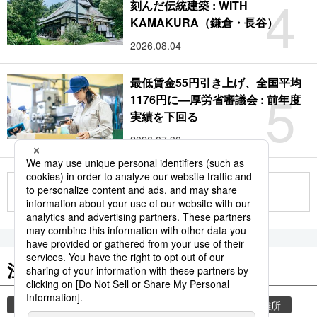
4
刻んだ伝統建築 : WITH
KAMAKURA（鎌倉・長谷）
2026.08.04
最低賃金55円引き上げ、全国平均
5
1176円に―厚労省審議会 : 前年度
実績を下回る
2026.07.30
もっと見る
注目のキーワード
共同通信ニュース
気象・災害
災害
避難所