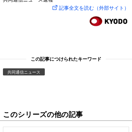
記事全文を読む（外部サイト）
スポーツ・東京2020
文化
動画/Live
科学・技術
Books
暮らし
Cinema
この記事につけられたキーワード
スポーツ・東京2020
Topics
共同通信ニュース
Images
People
東京
このシリーズの他の記事
お知らせ