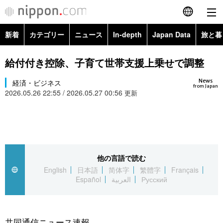
新着
カテゴリー
ニュース
In-depth
Japan Data
旅と暮
English
政治・外交
Topics
給付付き控除、子育て世帯支援上乗せで調整
简体字
News
経済・ビジネス
経済・ビジネス
Images
繁體字
from Japan
2026.05.26 22:55 / 2026.05.27 00:56
更新
カテゴリー
国際・海外
People
Français
政治・外交
ニュース
社会
東京
Español
経済・ビジネス
トップ
In-depth
他の言語で読む
文化
お知らせ
العربية
English
日本語
简体字
繁體字
Français
Español
العربية
Русский
国際
アーカイブ
Japan Data
科学・技術
Русский
社会
旅と暮らし
暮らし
共同通信ニュース速報