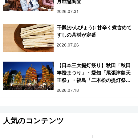
月世論調査
2026.07.31
干瓢(かんぴょう): 甘辛く煮含めて
すしの具材が定番
2026.07.26
【日本三大提灯祭り】秋田「秋田
竿燈まつり」・愛知「尾張津島天
王祭」・福島「二本松の提灯祭
り」:おびただしい灯火が夜空を照
2026.07.18
らす光の祭典
人気のコンテンツ