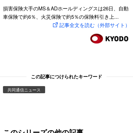
スポーツ・東京2020
損害保険大手のMS＆ADホールディングスは26日、自動
文化
動画/Live
車保険で約6％、火災保険で約5％の保険料引き上...
記事全文を読む（外部サイト）
科学・技術
Books
暮らし
Cinema
スポーツ・東京2020
Topics
Images
この記事につけられたキーワード
共同通信ニュース
People
東京
お知らせ
このシリーズの他の記事