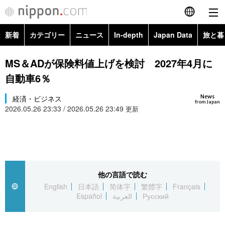
新着
カテゴリー
ニュース
In-depth
Japan Data
旅と暮
English
政治・外交
Topics
MS＆ADが保険料値上げを検討 2027年4月に
简体字
自動車6％
経済・ビジネス
Images
繁體字
カテゴリー
News
経済・ビジネス
from Japan
2026.05.26 23:33 / 2026.05.26 23:49
国際・海外
更新
People
Français
政治・外交
ニュース
社会
東京
Español
経済・ビジネス
トップ
In-depth
文化
お知らせ
العربية
他の言語で読む
国際
アーカイブ
Japan Data
科学・技術
English
日本語
简体字
繁體字
Français
Русский
Español
العربية
Русский
社会
旅と暮らし
暮らし