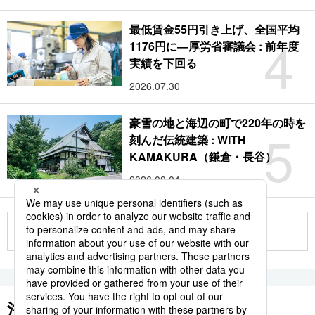
最低賃金55円引き上げ、全国平均
4
1176円に―厚労省審議会 : 前年度
実績を下回る
2026.07.30
豪雪の地と海辺の町で220年の時を
5
刻んだ伝統建築 : WITH
KAMAKURA（鎌倉・長谷）
2026.08.04
もっと見る
注目のキーワード