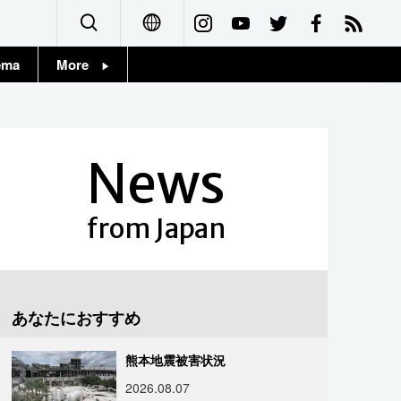
ema
More
English
Topics
简体字
Images
News
繁體字
People
Français
from Japan
東京
Español
お知らせ
العربية
あなたにおすすめ
Русский
熊本地震被害状況
2026.08.07