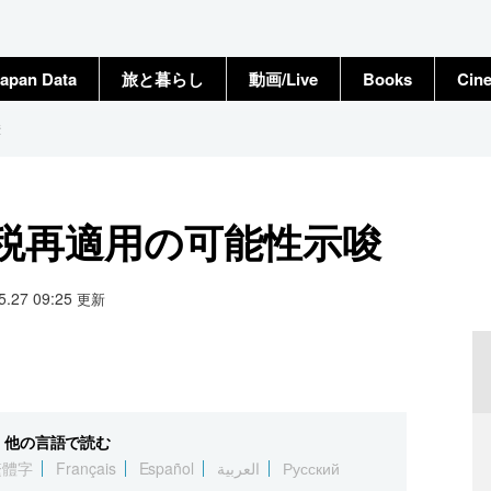
apan Data
旅と暮らし
動画/Live
Books
Cin
唆
関税再適用の可能性示唆
05.27 09:25
更新
他の言語で読む
繁體字
Français
Español
العربية
Русский