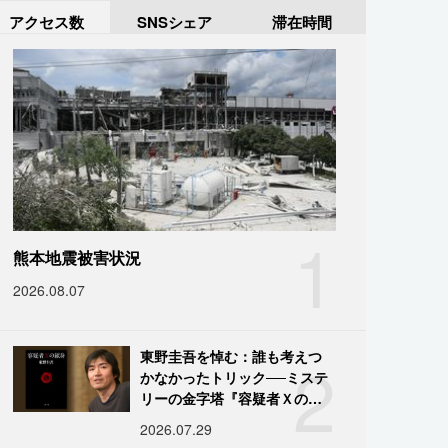
アクセス数
SNSシェア
滞在時間
1
熊本地震被害状況
2026.08.07
2
東野圭吾を悼む：誰も考えつ
かなかったトリック──ミステ
リーの金字塔『容疑者Ｘの献
身』の舞台裏
2026.07.29