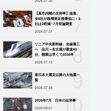
2026.07.30
7
【高市内閣の支持率】急落、
全8社が政権発足後最低に：3
社は2桁減─7月世論調査
2026.07.31
8
リニア中央新幹線、全線着工
へ 品川～名古屋が最速40
分、開業は早くて2036年
2026.07.16
9
東日本大震災以降の大地震一
覧
2026.07.28
10
2026年7月 日本の出来事
2026.08.01