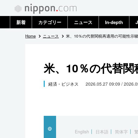
新着
カテゴリー
ニュース
In-depth
J
政治・外交
トップ
Home
ニュース
米、10％の代替関税再適用の可能性示
経済・ビジネス
アーカイブ
米、10％の代替
国際
社会
経済・ビジネス
2026.05.27 09:09 / 2026.
文化
科学・技術
暮らし
English
日本語
简体字