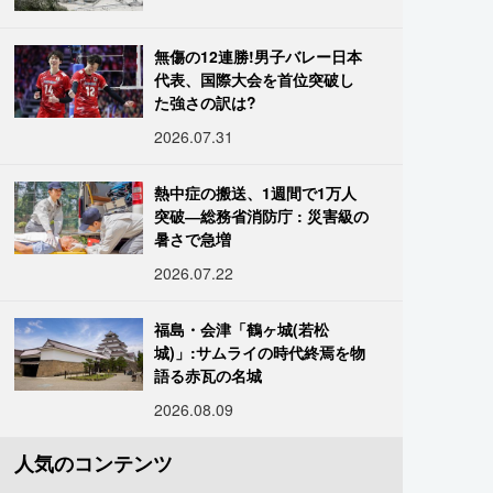
無傷の12連勝!男子バレー日本
代表、国際大会を首位突破し
た強さの訳は?
2026.07.31
熱中症の搬送、1週間で1万人
突破―総務省消防庁 : 災害級の
暑さで急増
2026.07.22
福島・会津「鶴ヶ城(若松
城)」:サムライの時代終焉を物
語る赤瓦の名城
2026.08.09
人気のコンテンツ