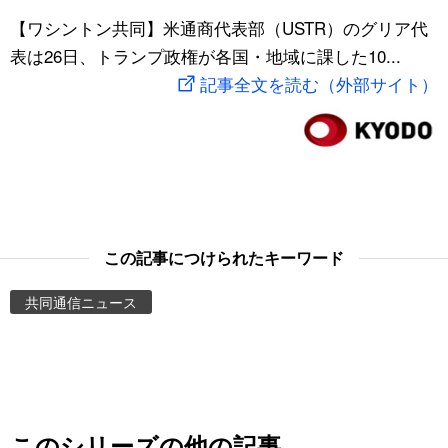
スポーツ・東京2020
【ワシントン共同】米通商代表部（USTR）のグリア代
文化
動画/Live
表は26日、トランプ政権が各国・地域に課した10...
記事全文を読む（外部サイト）
科学・技術
Books
暮らし
Cinema
スポーツ・東京2020
Topics
Images
この記事につけられたキーワード
共同通信ニュース
People
東京
お知らせ
このシリーズの他の記事