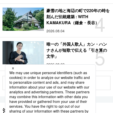
豪雪の地と海辺の町で220年の時を
4
刻んだ伝統建築 : WITH
KAMAKURA（鎌倉・長谷）
2026.08.04
唯一の「外国人歌人」カン・ハン
5
ナさんが短歌で伝える「引き算の
文学」
2026.08.03
もっと見る
注目のキーワード