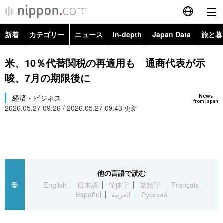
新着
カテゴリー
ニュース
In-depth
Japan Data
旅と暮
English
政治・外交
Topics
米、10％代替関税の再適用も 通商代表が示
简体字
唆、7月の期限後に
経済・ビジネス
Images
繁體字
カテゴリー
News
経済・ビジネス
from Japan
2026.05.27 09:26 / 2026.05.27 09:43
国際・海外
更新
People
Français
政治・外交
ニュース
社会
東京
Español
経済・ビジネス
トップ
In-depth
文化
お知らせ
العربية
他の言語で読む
国際
アーカイブ
Japan Data
科学・技術
English
日本語
简体字
繁體字
Français
Русский
Español
العربية
Русский
社会
旅と暮らし
暮らし