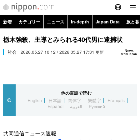
新着
カテゴリー
ニュース
In-depth
Japan Data
旅と暮
English
政治・外交
Topics
栃木強殺、主導とみられる40代男に逮捕状
简体字
News
経済・ビジネス
社会
2026.05.27 10:12 / 2026.05.27 17:31
Images
更新
繁體字
from Japan
カテゴリー
国際・海外
People
Français
政治・外交
ニュース
社会
東京
Español
他の言語で読む
経済・ビジネス
トップ
In-depth
文化
お知らせ
English
日本語
简体字
繁體字
Français
العربية
Español
العربية
Русский
国際
アーカイブ
Japan Data
科学・技術
Русский
社会
旅と暮らし
暮らし
共同通信ニュース速報