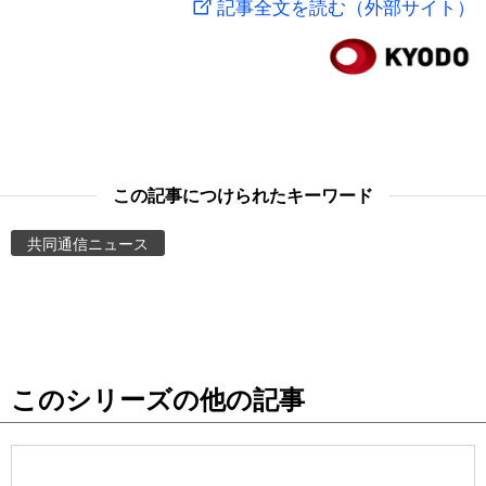
記事全文を読む（外部サイト）
スポーツ・東京2020
文化
動画/Live
科学・技術
Books
暮らし
Cinema
この記事につけられたキーワード
スポーツ・東京2020
Topics
共同通信ニュース
Images
People
このシリーズの他の記事
東京
お知らせ