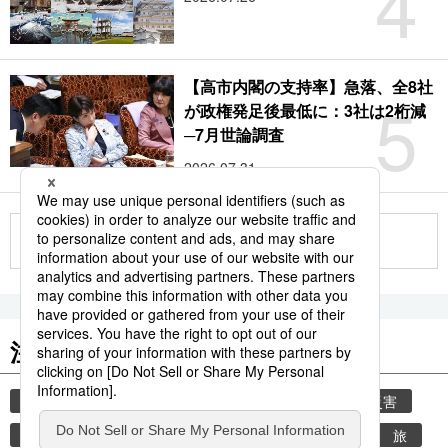
4
【高市内閣の支持率】急落、全8社
5
が政権発足後最低に：3社は2桁減
─7月世論調査
2026.07.31
もっと見る
注目のキーワード
共同通信ニュース
気象・災害
気象庁
災害
地震
津波
熊本
熊本地震
観光
旅