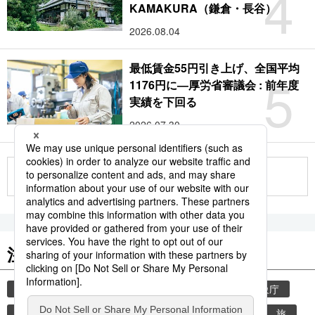
4
KAMAKURA（鎌倉・長谷）
2026.08.04
最低賃金55円引き上げ、全国平均
5
1176円に―厚労省審議会 : 前年度
実績を下回る
2026.07.30
もっと見る
注目のキーワード
共同通信ニュース
気象・災害
災害
気象庁
地震
津波
熊本
熊本地震
観光
旅