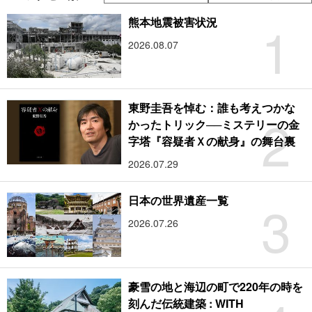
1
熊本地震被害状況
2026.08.07
東野圭吾を悼む：誰も考えつかな
2
かったトリック──ミステリーの金
字塔『容疑者Ｘの献身』の舞台裏
2026.07.29
3
日本の世界遺産一覧
2026.07.26
豪雪の地と海辺の町で220年の時を
刻んだ伝統建築 : WITH