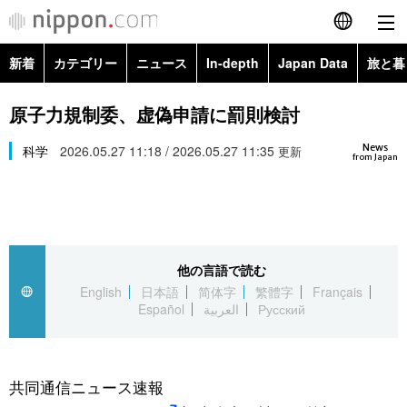
新着
カテゴリー
ニュース
In-depth
Japan Data
旅と暮
English
政治・外交
Topics
原子力規制委、虚偽申請に罰則検討
简体字
News
経済・ビジネス
科学
2026.05.27 11:18 / 2026.05.27 11:35
Images
更新
繁體字
from Japan
カテゴリー
国際・海外
People
Français
政治・外交
ニュース
社会
東京
Español
他の言語で読む
経済・ビジネス
トップ
In-depth
文化
お知らせ
English
日本語
简体字
繁體字
Français
العربية
Español
العربية
Русский
国際
アーカイブ
Japan Data
科学・技術
Русский
社会
旅と暮らし
暮らし
共同通信ニュース速報