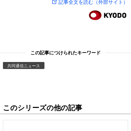
記事全文を読む（外部サイト）
スポーツ・東京2020
文化
動画/Live
科学・技術
Books
暮らし
Cinema
この記事につけられたキーワード
スポーツ・東京2020
Topics
共同通信ニュース
Images
People
このシリーズの他の記事
東京
お知らせ