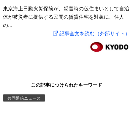
スポーツ・東京2020
東京海上日動火災保険が、災害時の仮住まいとして自治
文化
動画/Live
体が被災者に提供する民間の賃貸住宅を対象に、住人
の...
科学・技術
Books
記事全文を読む（外部サイト）
暮らし
Cinema
スポーツ・東京2020
Topics
Images
この記事につけられたキーワード
People
共同通信ニュース
東京
お知らせ