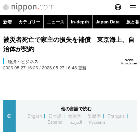
新着
カテゴリー
ニュース
In-depth
Japan Data
旅と暮
English
政治・外交
Topics
被災者死亡で家主の損失を補償 東京海上、自
简体字
治体が契約
経済・ビジネス
Images
繁體字
カテゴリー
News
経済・ビジネス
from Japan
2026.05.27 16:26 / 2026.05.27 16:43
国際・海外
更新
People
Français
政治・外交
ニュース
社会
東京
Español
経済・ビジネス
トップ
In-depth
文化
お知らせ
العربية
他の言語で読む
国際
アーカイブ
Japan Data
科学・技術
English
日本語
简体字
繁體字
Français
Русский
Español
العربية
Русский
社会
旅と暮らし
暮らし