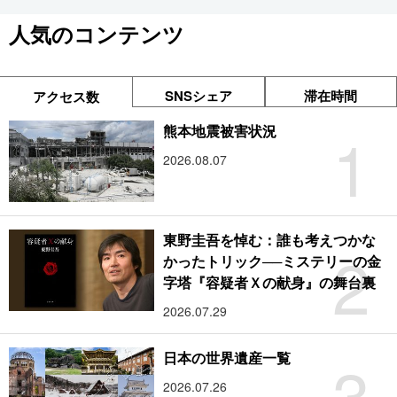
人気のコンテンツ
SNSシェア
滞在時間
アクセス数
1
熊本地震被害状況
2026.08.07
東野圭吾を悼む：誰も考えつかな
2
かったトリック──ミステリーの金
字塔『容疑者Ｘの献身』の舞台裏
2026.07.29
3
日本の世界遺産一覧
2026.07.26