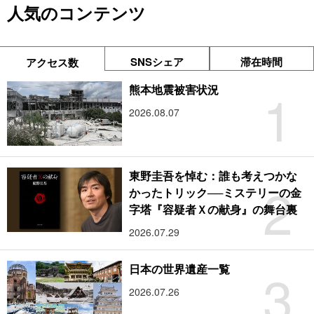
人気のコンテンツ
SNSシェア
滞在時間
アクセス数
1
熊本地震被害状況
2026.08.07
東野圭吾を悼む：誰も考えつかな
2
かったトリック──ミステリーの金
字塔『容疑者Ｘの献身』の舞台裏
2026.07.29
3
日本の世界遺産一覧
2026.07.26