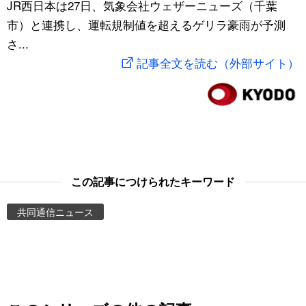
JR西日本は27日、気象会社ウェザーニューズ（千葉
スポーツ・東京2020
文化
動画/Live
市）と連携し、運転規制値を超えるゲリラ豪雨が予測
さ...
科学・技術
Books
記事全文を読む（外部サイト）
暮らし
Cinema
スポーツ・東京2020
Topics
Images
この記事につけられたキーワード
共同通信ニュース
People
東京
お知らせ