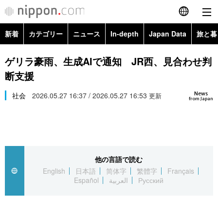
新着
カテゴリー
ニュース
In-depth
Japan Data
旅と暮
English
政治・外交
Topics
ゲリラ豪雨、生成AIで通知 JR西、見合わせ判
简体字
断支援
経済・ビジネス
Images
繁體字
カテゴリー
News
社会
2026.05.27 16:37 / 2026.05.27 16:53
更新
from Japan
国際・海外
People
Français
政治・外交
ニュース
社会
東京
Español
経済・ビジネス
トップ
In-depth
文化
お知らせ
العربية
他の言語で読む
English
日本語
简体字
繁體字
Français
国際
アーカイブ
Japan Data
科学・技術
Español
العربية
Русский
Русский
社会
旅と暮らし
暮らし