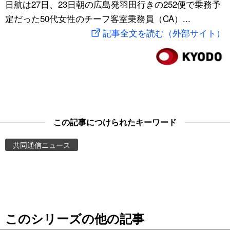
日航は27日、23日朝の広島発羽田行きの252便で乗務予
スポーツ・東京2020
文化
動画/Live
定だった50代女性のチーフ客室乗務員（CA）...
記事全文を読む（外部サイト）
科学・技術
Books
暮らし
Cinema
スポーツ・東京2020
Topics
この記事につけられたキーワード
Images
共同通信ニュース
People
東京
このシリーズの他の記事
お知らせ