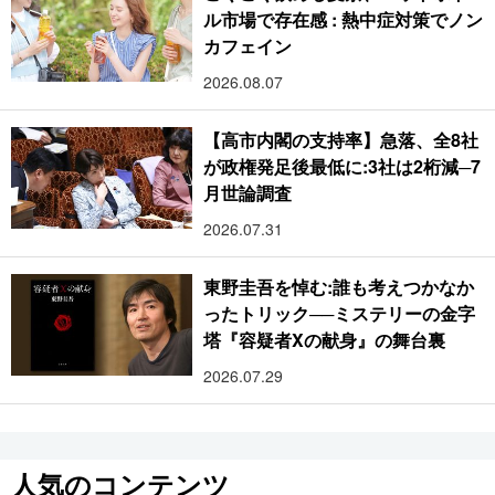
ル市場で存在感 : 熱中症対策でノン
カフェイン
2026.08.07
【高市内閣の支持率】急落、全8社
が政権発足後最低に:3社は2桁減─7
月世論調査
2026.07.31
東野圭吾を悼む:誰も考えつかなか
ったトリック──ミステリーの金字
塔『容疑者Xの献身』の舞台裏
2026.07.29
人気のコンテンツ