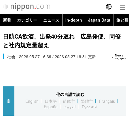
新着
カテゴリー
ニュース
In-depth
Japan Data
旅と暮
English
政治・外交
Topics
日航CA飲酒、出発40分遅れ 広島発便、同僚
简体字
と社内規定量超え
経済・ビジネス
Images
繁體字
カテゴリー
News
社会
2026.05.27 16:39 / 2026.05.27 19:31
更新
from Japan
国際・海外
People
Français
政治・外交
ニュース
社会
東京
Español
経済・ビジネス
トップ
In-depth
文化
お知らせ
العربية
他の言語で読む
English
日本語
简体字
繁體字
Français
国際
アーカイブ
Japan Data
科学・技術
Español
العربية
Русский
Русский
社会
旅と暮らし
暮らし