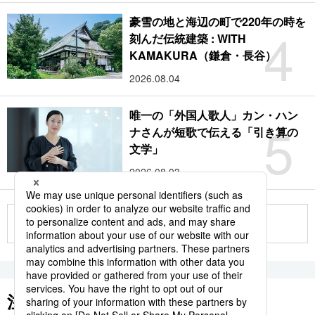
豪雪の地と海辺の町で220年の時を
4
刻んだ伝統建築 : WITH
KAMAKURA（鎌倉・長谷）
2026.08.04
唯一の「外国人歌人」カン・ハン
5
ナさんが短歌で伝える「引き算の
文学」
2026.08.03
もっと見る
注目のキーワード