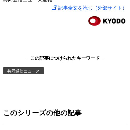
記事全文を読む（外部サイト）
スポーツ・東京2020
文化
動画/Live
科学・技術
Books
暮らし
Cinema
この記事につけられたキーワード
スポーツ・東京2020
Topics
共同通信ニュース
Images
People
東京
このシリーズの他の記事
お知らせ