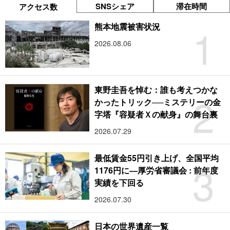
SNSシェア
滞在時間
アクセス数
1
熊本地震被害状況
2026.08.06
東野圭吾を悼む：誰も考えつかな
2
かったトリック──ミステリーの金
字塔『容疑者Ｘの献身』の舞台裏
2026.07.29
最低賃金55円引き上げ、全国平均
3
1176円に―厚労省審議会 : 前年度
実績を下回る
2026.07.30
日本の世界遺産一覧