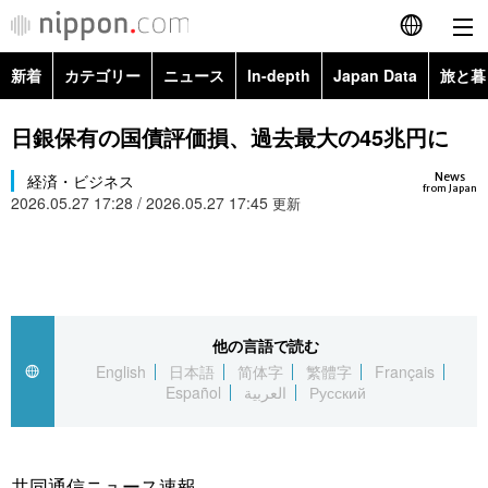
新着
カテゴリー
ニュース
In-depth
Japan Data
旅と暮
English
政治・外交
Topics
日銀保有の国債評価損、過去最大の45兆円に
简体字
News
経済・ビジネス
経済・ビジネス
Images
繁體字
from Japan
2026.05.27 17:28 / 2026.05.27 17:45
更新
カテゴリー
国際・海外
People
Français
政治・外交
ニュース
社会
東京
Español
経済・ビジネス
トップ
In-depth
他の言語で読む
文化
お知らせ
العربية
English
日本語
简体字
繁體字
Français
Español
العربية
Русский
国際
アーカイブ
Japan Data
科学・技術
Русский
社会
旅と暮らし
暮らし
共同通信ニュース速報