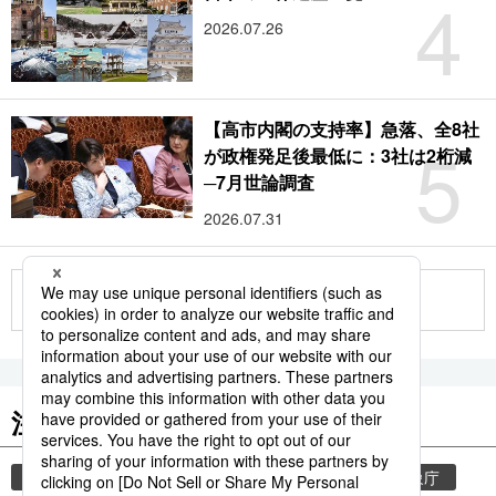
4
2026.07.26
【高市内閣の支持率】急落、全8社
5
が政権発足後最低に：3社は2桁減
─7月世論調査
2026.07.31
もっと見る
注目のキーワード
共同通信ニュース
気象・災害
災害
気象庁