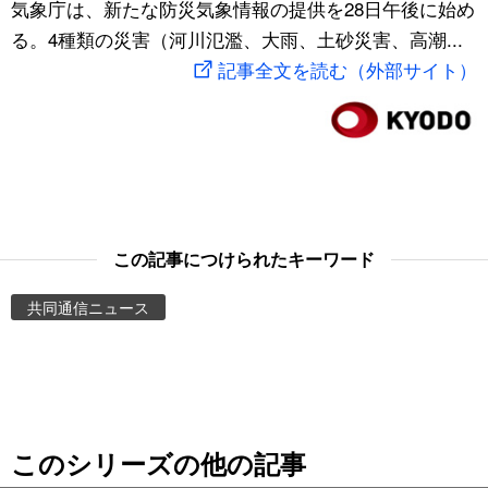
気象庁は、新たな防災気象情報の提供を28日午後に始め
スポーツ・東京2020
文化
動画/Live
る。4種類の災害（河川氾濫、大雨、土砂災害、高潮...
記事全文を読む（外部サイト）
科学・技術
Books
暮らし
Cinema
スポーツ・東京2020
Topics
この記事につけられたキーワード
Images
共同通信ニュース
People
東京
このシリーズの他の記事
お知らせ