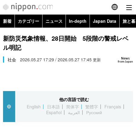
新着
カテゴリー
ニュース
In-depth
Japan Data
旅と暮
English
政治・外交
Topics
新防災気象情報、28日開始 5段階の警戒レベ
简体字
ル明記
経済・ビジネス
Images
繁體字
カテゴリー
News
社会
2026.05.27 17:29 / 2026.05.27 17:45
更新
from Japan
国際・海外
People
Français
政治・外交
ニュース
社会
東京
Español
経済・ビジネス
トップ
In-depth
文化
お知らせ
العربية
他の言語で読む
English
日本語
简体字
繁體字
Français
国際
アーカイブ
Japan Data
科学・技術
Español
العربية
Русский
Русский
社会
旅と暮らし
暮らし