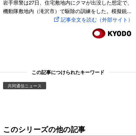
岩手県警は27日、住宅敷地内にクマが出没した想定で、
スポーツ・東京2020
文化
動画/Live
機動隊敷地内（滝沢市）で駆除の訓練をした。模擬銃...
記事全文を読む（外部サイト）
科学・技術
Books
暮らし
Cinema
スポーツ・東京2020
Topics
この記事につけられたキーワード
Images
共同通信ニュース
People
東京
このシリーズの他の記事
お知らせ