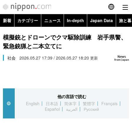
新着
カテゴリー
ニュース
In-depth
Japan Data
旅と暮
English
政治・外交
Topics
模擬銃とドローンでクマ駆除訓練 岩手県警、
简体字
緊急銃猟と二本立てに
経済・ビジネス
Images
繁體字
カテゴリー
News
社会
2026.05.27 17:39 / 2026.05.27 18:20
更新
from Japan
国際・海外
People
Français
政治・外交
ニュース
社会
東京
Español
経済・ビジネス
トップ
In-depth
文化
お知らせ
العربية
他の言語で読む
English
日本語
简体字
繁體字
Français
国際
アーカイブ
Japan Data
科学・技術
Español
العربية
Русский
Русский
社会
旅と暮らし
暮らし