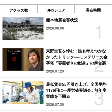
SNSシェア
滞在時間
アクセス数
1
熊本地震被害状況
2026.08.06
東野圭吾を悼む：誰も考えつかな
2
かったトリック──ミステリーの金
字塔『容疑者Ｘの献身』の舞台裏
2026.07.29
最低賃金55円引き上げ、全国平均
3
1176円に―厚労省審議会 : 前年度
実績を下回る
2026.07.30