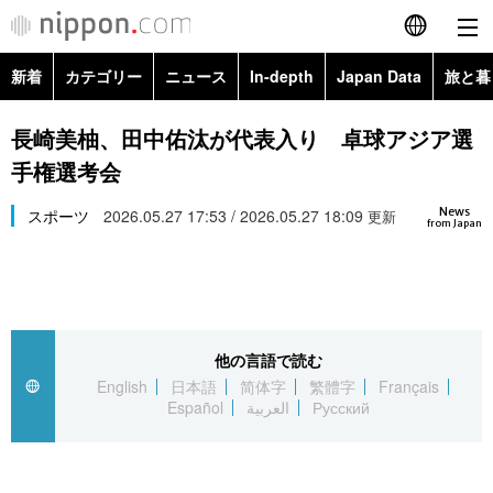
新着
カテゴリー
ニュース
In-depth
Japan Data
旅と暮
English
政治・外交
Topics
長崎美柚、田中佑汰が代表入り 卓球アジア選
简体字
手権選考会
経済・ビジネス
Images
繁體字
カテゴリー
News
スポーツ
2026.05.27 17:53 / 2026.05.27 18:09
更新
from Japan
国際・海外
People
Français
政治・外交
ニュース
社会
東京
Español
経済・ビジネス
トップ
In-depth
文化
お知らせ
العربية
他の言語で読む
English
日本語
简体字
繁體字
Français
国際
アーカイブ
Japan Data
科学・技術
Español
العربية
Русский
Русский
社会
旅と暮らし
暮らし