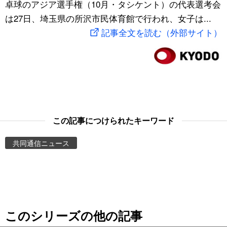
卓球のアジア選手権（10月・タシケント）の代表選考会
スポーツ・東京2020
文化
動画/Live
は27日、埼玉県の所沢市民体育館で行われ、女子は...
記事全文を読む（外部サイト）
科学・技術
Books
暮らし
Cinema
スポーツ・東京2020
Topics
この記事につけられたキーワード
Images
共同通信ニュース
People
東京
このシリーズの他の記事
お知らせ