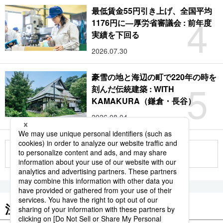
最低賃金55円引き上げ、全国平均
4
1176円に―厚労省審議会 : 前年度
実績を下回る
2026.07.30
豪雪の地と海辺の町で220年の時を
5
刻んだ伝統建築 : WITH
KAMAKURA（鎌倉・長谷）
2026.08.04
もっと見る
注目のキーワード