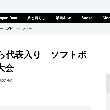
apan Data
旅と暮らし
動画/Live
Books
Cin
ボールW杯、アジア大会
子ら代表入り ソフトボ
大会
18:37
更新