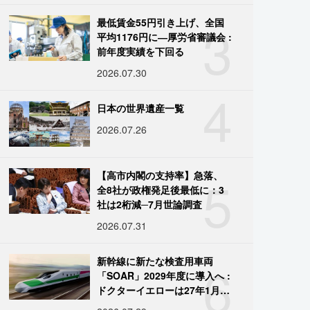
3
最低賃金55円引き上げ、全国
平均1176円に―厚労省審議会 :
前年度実績を下回る
2026.07.30
4
日本の世界遺産一覧
2026.07.26
5
【高市内閣の支持率】急落、
全8社が政権発足後最低に：3
社は2桁減─7月世論調査
2026.07.31
6
新幹線に新たな検査用車両
「SOAR」2029年度に導入へ :
ドクターイエローは27年1月に
引退