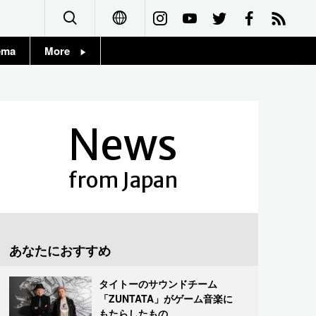
ema
More
English
Topics
简体字
Images
News
繁體字
People
Français
from Japan
東京
Español
お知らせ
العربية
あなたにおすすめ
Русский
タイトーのサウンドチーム
「ZUNTATA」がゲーム音楽に
もたらしたもの