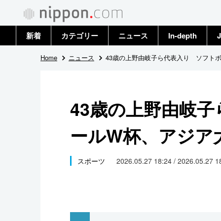
新着
カテゴリー
ニュース
In-depth
J
政治・外交
トップ
Home
ニュース
43歳の上野由岐子ら代表入り ソフト
経済・ビジネス
アーカイブ
43歳の上野由岐
国際
ールW杯、アジア
社会
文化
スポーツ
2026.05.27 18:24 / 2026.05.27 
科学・技術
暮らし