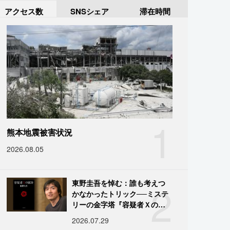
アクセス数
SNSシェア
滞在時間
1
熊本地震被害状況
2026.08.05
2
東野圭吾を悼む：誰も考えつ
かなかったトリック──ミステ
リーの金字塔『容疑者Ｘの献
身』の舞台裏
2026.07.29