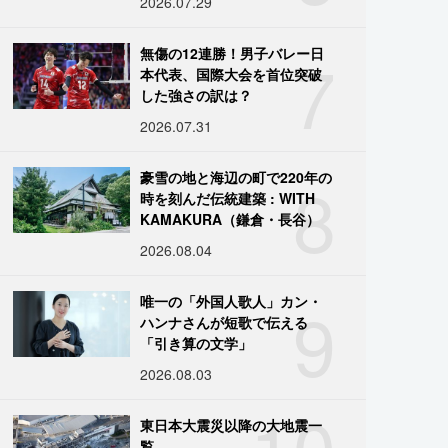
2026.07.29
7
無傷の12連勝！男子バレー日
本代表、国際大会を首位突破
した強さの訳は？
2026.07.31
8
豪雪の地と海辺の町で220年の
時を刻んだ伝統建築 : WITH
KAMAKURA（鎌倉・長谷）
2026.08.04
9
唯一の「外国人歌人」カン・
ハンナさんが短歌で伝える
「引き算の文学」
2026.08.03
10
東日本大震災以降の大地震一
覧