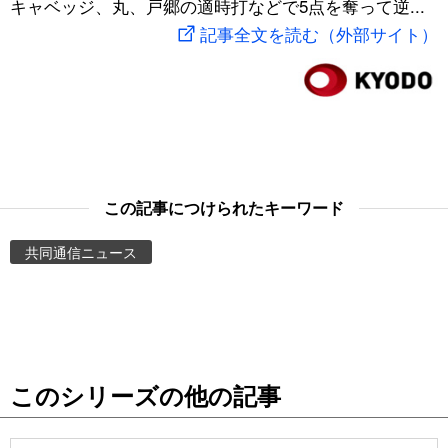
キャベッジ、丸、戸郷の適時打などで5点を奪って逆...
スポーツ・東京2020
文化
動画/Live
記事全文を読む（外部サイト）
科学・技術
Books
暮らし
Cinema
スポーツ・東京2020
Topics
この記事につけられたキーワード
共同通信ニュース
Images
People
東京
このシリーズの他の記事
お知らせ