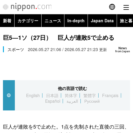
新着
カテゴリー
ニュース
In-depth
Japan Data
旅と暮
English
政治・外交
Topics
巨5―1ソ（27日） 巨人が連敗5で止める
简体字
News
経済・ビジネス
スポーツ
2026.05.27 21:06 / 2026.05.27 21:23
Images
更新
繁體字
from Japan
カテゴリー
国際・海外
People
Français
政治・外交
ニュース
社会
東京
Español
他の言語で読む
経済・ビジネス
トップ
In-depth
文化
お知らせ
English
日本語
简体字
繁體字
Français
العربية
Español
العربية
Русский
国際
アーカイブ
Japan Data
科学・技術
Русский
社会
旅と暮らし
暮らし
巨人が連敗を5で止めた。1点を先制された直後の三回、