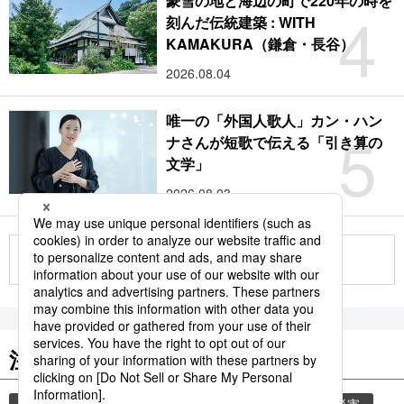
豪雪の地と海辺の町で220年の時を
4
刻んだ伝統建築 : WITH
KAMAKURA（鎌倉・長谷）
2026.08.04
唯一の「外国人歌人」カン・ハン
5
ナさんが短歌で伝える「引き算の
文学」
2026.08.03
もっと見る
注目のキーワード