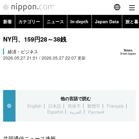
新着
カテゴリー
ニュース
In-depth
Japan Data
旅と暮
English
政治・外交
Topics
NY円、159円28～38銭
简体字
News
経済・ビジネス
経済・ビジネス
Images
繁體字
from Japan
2026.05.27 21:51 / 2026.05.27 22:07
更新
カテゴリー
国際・海外
People
Français
政治・外交
ニュース
社会
東京
Español
経済・ビジネス
トップ
In-depth
他の言語で読む
文化
お知らせ
العربية
English
日本語
简体字
繁體字
Français
Español
العربية
Русский
国際
アーカイブ
Japan Data
科学・技術
Русский
社会
旅と暮らし
暮らし
共同通信ニュース速報