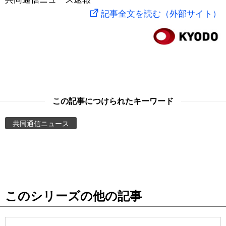
記事全文を読む（外部サイト）
スポーツ・東京2020
文化
動画/Live
科学・技術
Books
暮らし
Cinema
この記事につけられたキーワード
スポーツ・東京2020
Topics
共同通信ニュース
Images
People
東京
このシリーズの他の記事
お知らせ