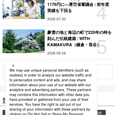
4
1176円に―厚労省審議会 : 前年度
実績を下回る
2026.07.30
豪雪の地と海辺の町で220年の時を
5
刻んだ伝統建築 : WITH
KAMAKURA（鎌倉・長谷）
2026.08.04
もっと見る
注目のキーワード
共同通信ニュース
気象・災害
災害
避難所