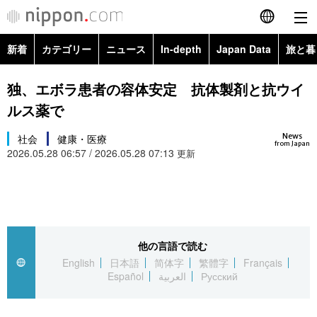
新着
カテゴリー
ニュース
In-depth
Japan Data
旅と暮
English
政治・外交
Topics
独、エボラ患者の容体安定 抗体製剤と抗ウイ
简体字
ルス薬で
経済・ビジネス
Images
繁體字
カテゴリー
News
社会
健康・医療
from Japan
2026.05.28 06:57 / 2026.05.28 07:13
国際・海外
更新
People
Français
政治・外交
ニュース
社会
東京
Español
経済・ビジネス
トップ
In-depth
文化
お知らせ
العربية
他の言語で読む
国際
アーカイブ
Japan Data
科学・技術
English
日本語
简体字
繁體字
Français
Русский
Español
العربية
Русский
社会
旅と暮らし
暮らし