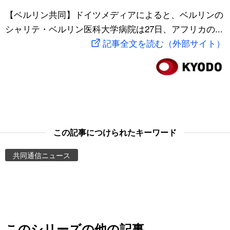
スポーツ・東京2020
【ベルリン共同】ドイツメディアによると、ベルリンの
文化
動画/Live
シャリテ・ベルリン医科大学病院は27日、アフリカの...
記事全文を読む（外部サイト）
科学・技術
Books
暮らし
Cinema
スポーツ・東京2020
Topics
Images
この記事につけられたキーワード
共同通信ニュース
People
東京
お知らせ
このシリーズの他の記事