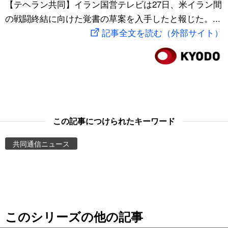
【テヘラン共同】イラン国営テレビは27日、米イラン間
スポーツ・東京2020
文化
動画/Live
の戦闘終結に向けた覚書の草案を入手したと報じた。...
記事全文を読む（外部サイト）
科学・技術
Books
暮らし
Cinema
スポーツ・東京2020
Topics
この記事につけられたキーワード
Images
共同通信ニュース
People
東京
このシリーズの他の記事
お知らせ