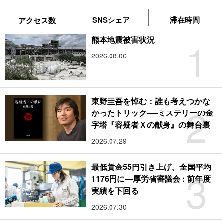
SNSシェア
滞在時間
アクセス数
1
熊本地震被害状況
2026.08.06
東野圭吾を悼む：誰も考えつかな
2
かったトリック──ミステリーの金
字塔『容疑者Ｘの献身』の舞台裏
2026.07.29
最低賃金55円引き上げ、全国平均
3
1176円に―厚労省審議会 : 前年度
実績を下回る
2026.07.30