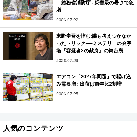
―総務省消防庁 : 災害級の暑さで急
増
2026.07.22
東野圭吾を悼む:誰も考えつかなか
ったトリック──ミステリーの金字
塔『容疑者Xの献身』の舞台裏
2026.07.29
エアコン「2027年問題」で駆け込
み需要増 : 出荷は前年比2割増
2026.07.25
人気のコンテンツ