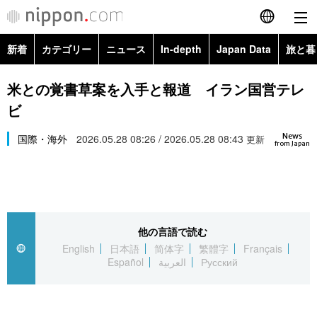
新着
カテゴリー
ニュース
In-depth
Japan Data
旅と暮
English
政治・外交
Topics
米との覚書草案を入手と報道 イラン国営テレ
简体字
ビ
経済・ビジネス
Images
繁體字
カテゴリー
News
国際・海外
2026.05.28 08:26 / 2026.05.28 08:43
更新
from Japan
国際・海外
People
Français
政治・外交
ニュース
社会
東京
Español
経済・ビジネス
トップ
In-depth
文化
お知らせ
العربية
他の言語で読む
English
日本語
简体字
繁體字
Français
国際
アーカイブ
Japan Data
科学・技術
Español
العربية
Русский
Русский
社会
旅と暮らし
暮らし