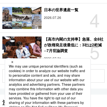
4
日本の世界遺産一覧
2026.07.26
【高市内閣の支持率】急落、全8社
5
が政権発足後最低に：3社は2桁減
─7月世論調査
2026.07.31
もっと見る
注目のキーワード