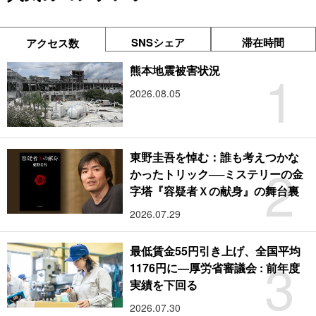
SNSシェア
滞在時間
アクセス数
1
熊本地震被害状況
2026.08.05
東野圭吾を悼む：誰も考えつかな
2
かったトリック──ミステリーの金
字塔『容疑者Ｘの献身』の舞台裏
2026.07.29
最低賃金55円引き上げ、全国平均
3
1176円に―厚労省審議会 : 前年度
実績を下回る
2026.07.30