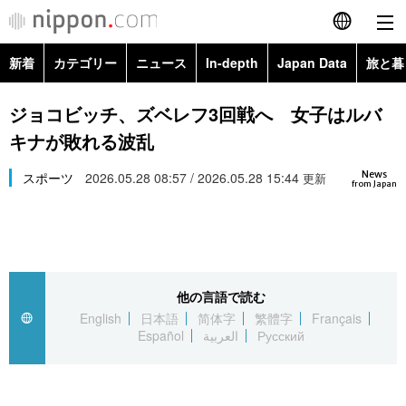
新着
カテゴリー
ニュース
In-depth
Japan Data
旅と暮
English
政治・外交
Topics
ジョコビッチ、ズベレフ3回戦へ 女子はルバ
简体字
キナが敗れる波乱
経済・ビジネス
Images
繁體字
カテゴリー
News
スポーツ
2026.05.28 08:57 / 2026.05.28 15:44
更新
from Japan
国際・海外
People
Français
政治・外交
ニュース
社会
東京
Español
経済・ビジネス
トップ
In-depth
文化
お知らせ
العربية
他の言語で読む
English
日本語
简体字
繁體字
Français
国際
アーカイブ
Japan Data
科学・技術
Español
العربية
Русский
Русский
社会
旅と暮らし
暮らし