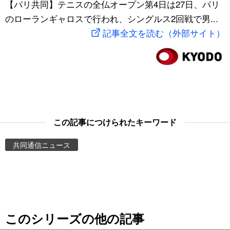
【パリ共同】テニスの全仏オープン第4日は27日、パリ
スポーツ・東京2020
文化
動画/Live
のローランギャロスで行われ、シングルス2回戦で男...
記事全文を読む（外部サイト）
科学・技術
Books
暮らし
Cinema
スポーツ・東京2020
Topics
この記事につけられたキーワード
Images
共同通信ニュース
People
東京
このシリーズの他の記事
お知らせ