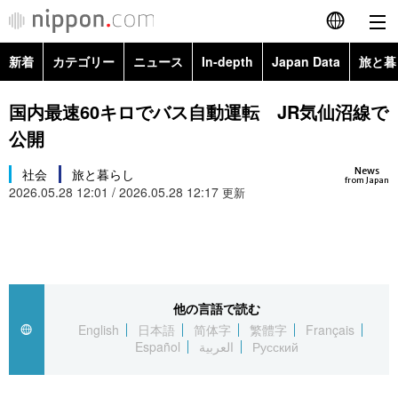
新着
カテゴリー
ニュース
In-depth
Japan Data
旅と暮
English
政治・外交
Topics
国内最速60キロでバス自動運転 JR気仙沼線で
简体字
公開
経済・ビジネス
Images
繁體字
カテゴリー
News
社会
旅と暮らし
from Japan
2026.05.28 12:01 / 2026.05.28 12:17
国際・海外
更新
People
Français
政治・外交
ニュース
社会
東京
Español
経済・ビジネス
トップ
In-depth
文化
お知らせ
العربية
他の言語で読む
国際
アーカイブ
Japan Data
科学・技術
English
日本語
简体字
繁體字
Français
Русский
Español
العربية
Русский
社会
旅と暮らし
暮らし