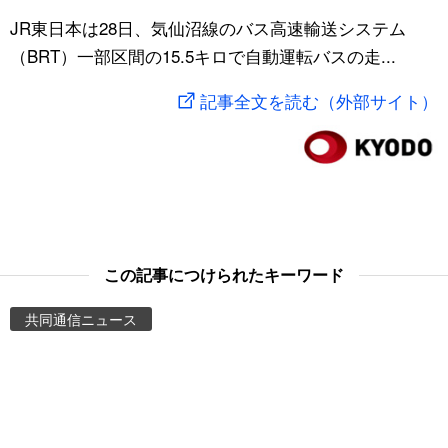
スポーツ・東京2020
JR東日本は28日、気仙沼線のバス高速輸送システム
文化
動画/Live
（BRT）一部区間の15.5キロで自動運転バスの走...
科学・技術
Books
記事全文を読む（外部サイト）
暮らし
Cinema
スポーツ・東京2020
Topics
Images
この記事につけられたキーワード
People
共同通信ニュース
東京
お知らせ