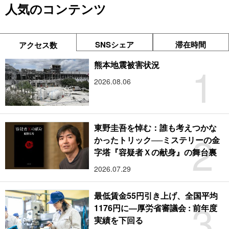
人気のコンテンツ
SNSシェア
滞在時間
アクセス数
1
熊本地震被害状況
2026.08.06
東野圭吾を悼む：誰も考えつかな
2
かったトリック──ミステリーの金
字塔『容疑者Ｘの献身』の舞台裏
2026.07.29
最低賃金55円引き上げ、全国平均
3
1176円に―厚労省審議会 : 前年度
実績を下回る