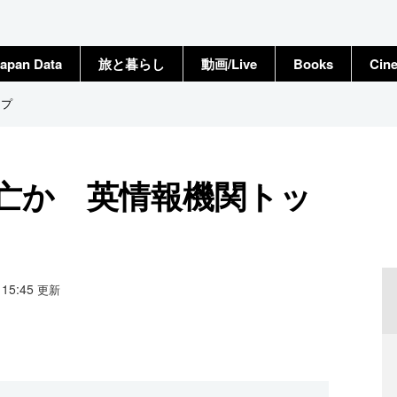
apan Data
旅と暮らし
動画/Live
Books
Cin
ップ
死亡か 英情報機関トッ
8 15:45
更新