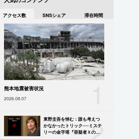
人気のコンテンツ
アクセス数
SNSシェア
滞在時間
1
熊本地震被害状況
2026.08.07
2
東野圭吾を悼む：誰も考えつ
かなかったトリック──ミステ
リーの金字塔『容疑者Ｘの献
身』の舞台裏