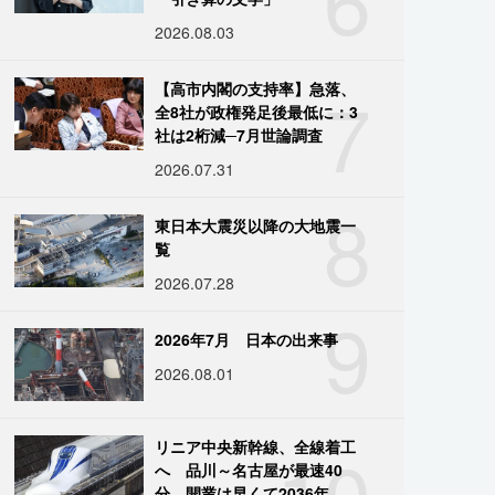
2026.08.03
7
【高市内閣の支持率】急落、
全8社が政権発足後最低に：3
社は2桁減─7月世論調査
2026.07.31
8
東日本大震災以降の大地震一
覧
2026.07.28
9
2026年7月 日本の出来事
2026.08.01
10
リニア中央新幹線、全線着工
へ 品川～名古屋が最速40
分、開業は早くて2036年