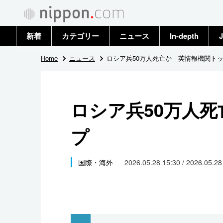
新着
カテゴリー
ニュース
In-depth
J
政治・外交
トップ
Home
ニュース
ロシア兵50万人死亡か 英情報機関ト
経済・ビジネス
アーカイブ
ロシア兵50万人
国際
プ
社会
文化
国際・海外
2026.05.28 15:30 / 2026.05.2
科学・技術
暮らし