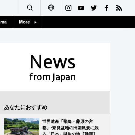
ema
More
English
Topics
简体字
Images
News
繁體字
People
Français
from Japan
東京
Español
お知らせ
العربية
あなたにおすすめ
Русский
世界遺産「飛鳥・藤原の宮
都」:奈良盆地の田園風景に残
る「日本」誕生の地【動画】