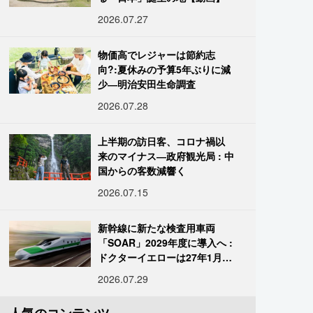
2026.07.27
物価高でレジャーは節約志
向?:夏休みの予算5年ぶりに減
少―明治安田生命調査
2026.07.28
上半期の訪日客、コロナ禍以
来のマイナス―政府観光局 : 中
国からの客数減響く
2026.07.15
新幹線に新たな検査用車両
「SOAR」2029年度に導入へ :
ドクターイエローは27年1月に
引退
2026.07.29