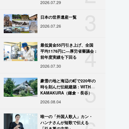
2026.07.29
3
日本の世界遺産一覧
2026.07.26
4
最低賃金55円引き上げ、全国
平均1176円に―厚労省審議会 :
前年度実績を下回る
2026.07.30
5
豪雪の地と海辺の町で220年の
時を刻んだ伝統建築 : WITH
KAMAKURA（鎌倉・長谷）
2026.08.04
6
唯一の「外国人歌人」カン・
ハンナさんが短歌で伝える
「引き算の文学」