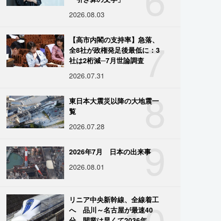
2026.08.03
7
【高市内閣の支持率】急落、
全8社が政権発足後最低に：3
社は2桁減─7月世論調査
2026.07.31
8
東日本大震災以降の大地震一
覧
2026.07.28
9
2026年7月 日本の出来事
2026.08.01
10
リニア中央新幹線、全線着工
へ 品川～名古屋が最速40
分、開業は早くて2036年