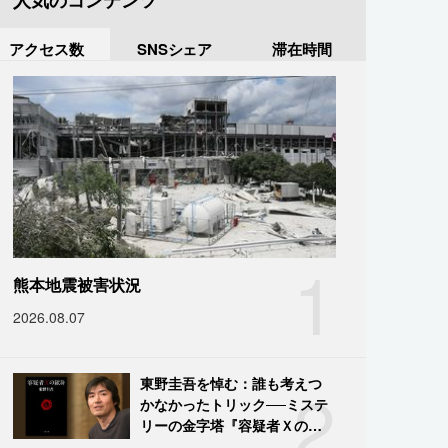
人気のコンテンツ
アクセス数
SNSシェア
滞在時間
1
熊本地震被害状況
2026.08.07
2
東野圭吾を悼む：誰も考えつ
かなかったトリック──ミステ
リーの金字塔『容疑者Ｘの献
身』の舞台裏