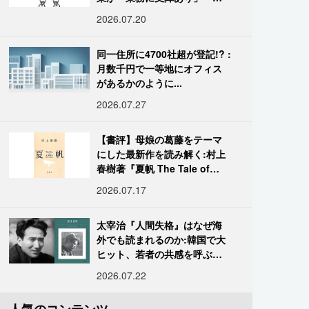
国データ
2026.07.20
同一住所に4700社超が登記!? :
月数千円で一等地にオフィス
があるかのように...
2026.07.27
【書評】母娘の葛藤をテーマ
にした最新作を読み解く:村上
春樹著『夏帆 The Tale of
KAHO』
2026.07.17
太宰治『人間失格』はなぜ海
外でも読まれるのか:韓国で大
ヒット、若者の共感を呼ぶ
「道化」の心理
2026.07.22