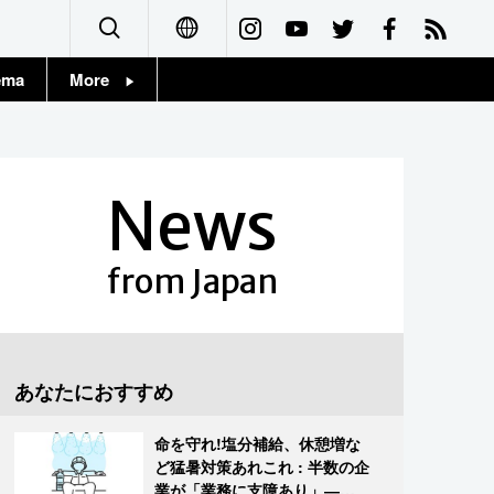
ema
More
English
Topics
简体字
Images
News
繁體字
People
Français
from Japan
東京
Español
お知らせ
العربية
あなたにおすすめ
Русский
命を守れ!塩分補給、休憩増な
ど猛暑対策あれこれ : 半数の企
業が「業務に支障あり」―帝