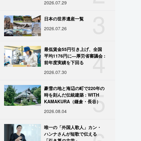
2026.07.29
3
日本の世界遺産一覧
2026.07.26
4
最低賃金55円引き上げ、全国
平均1176円に―厚労省審議会 :
前年度実績を下回る
2026.07.30
5
豪雪の地と海辺の町で220年の
時を刻んだ伝統建築 : WITH
KAMAKURA（鎌倉・長谷）
2026.08.04
6
唯一の「外国人歌人」カン・
ハンナさんが短歌で伝える
「引き算の文学」