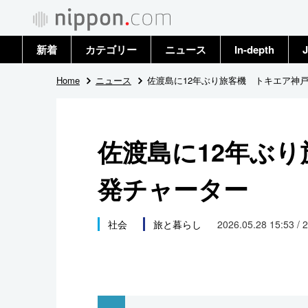
新着
カテゴリー
ニュース
In-depth
J
政治・外交
トップ
Home
ニュース
佐渡島に12年ぶり旅客機 トキエア神
経済・ビジネス
アーカイブ
佐渡島に12年ぶ
国際
発チャーター
社会
文化
社会
旅と暮らし
2026.05.28 15:53 / 
科学・技術
暮らし