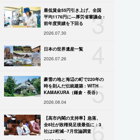
3
最低賃金55円引き上げ、全国
平均1176円に―厚労省審議会 :
前年度実績を下回る
2026.07.30
4
日本の世界遺産一覧
2026.07.26
5
豪雪の地と海辺の町で220年の
時を刻んだ伝統建築 : WITH
KAMAKURA（鎌倉・長谷）
2026.08.04
6
【高市内閣の支持率】急落、
全8社が政権発足後最低に：3
社は2桁減─7月世論調査