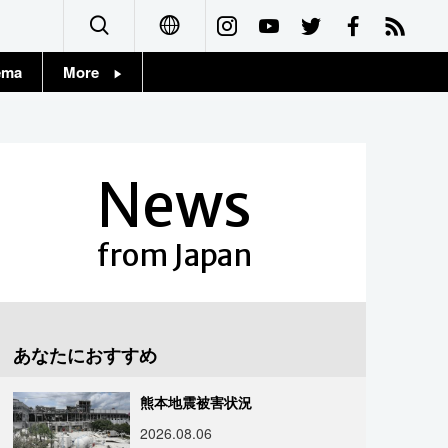
ema
More
English
Topics
简体字
Images
News
繁體字
People
Français
from Japan
東京
Español
お知らせ
العربية
あなたにおすすめ
Русский
熊本地震被害状況
2026.08.06