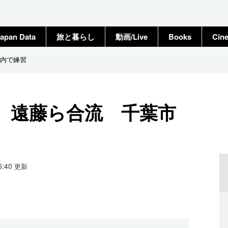
apan Data
旅と暮らし
動画/Live
Books
Cin
内で練習
、遠藤ら合流 千葉市
16:40
更新