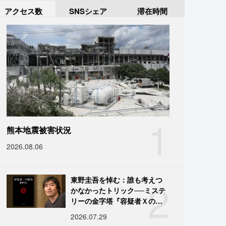
アクセス数
SNSシェア
滞在時間
1
熊本地震被害状況
2026.08.06
2
東野圭吾を悼む：誰も考えつ
かなかったトリック──ミステ
リーの金字塔『容疑者Ｘの献
身』の舞台裏
2026.07.29