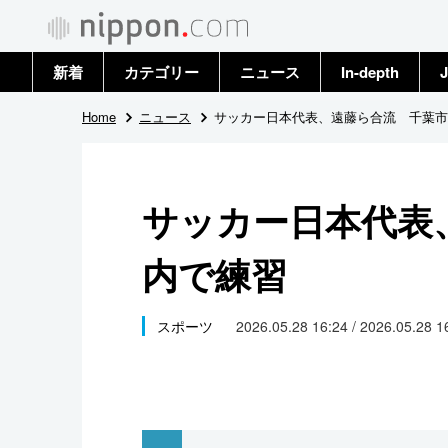
新着
カテゴリー
ニュース
In-depth
J
政治・外交
トップ
Home
ニュース
サッカー日本代表、遠藤ら合流 千葉市
経済・ビジネス
アーカイブ
サッカー日本代表
国際
内で練習
社会
文化
スポーツ
2026.05.28 16:24 / 2026.05.28 
科学・技術
暮らし