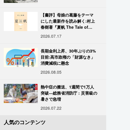
【書評】母娘の葛藤をテーマ
にした最新作を読み解く:村上
春樹著『夏帆 The Tale of
KAHO』
2026.07.17
長期金利上昇、30年ぶりの3%
目前:高市政権の「財源なき」
消費減税に懸念
2026.08.05
熱中症の搬送、1週間で1万人
突破―総務省消防庁 : 災害級の
暑さで急増
2026.07.22
人気のコンテンツ