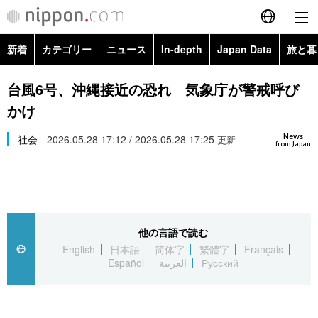
新着
カテゴリー
ニュース
In-depth
Japan Data
旅と暮
English
政治・外交
Topics
台風6号、沖縄接近の恐れ 気象庁が警戒呼び
简体字
かけ
経済・ビジネス
Images
繁體字
カテゴリー
News
社会
2026.05.28 17:12 / 2026.05.28 17:25
更新
from Japan
国際・海外
People
Français
政治・外交
ニュース
社会
東京
Español
経済・ビジネス
トップ
In-depth
文化
お知らせ
العربية
他の言語で読む
English
日本語
简体字
繁體字
Français
国際
アーカイブ
Japan Data
科学・技術
Español
العربية
Русский
Русский
社会
旅と暮らし
暮らし