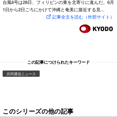
台風6号は28日、フィリピンの東を北寄りに進んだ。6月
スポーツ・東京2020
文化
動画/Live
1日から2日ごろにかけて沖縄と奄美に接近する見...
記事全文を読む（外部サイト）
科学・技術
Books
暮らし
Cinema
スポーツ・東京2020
Topics
この記事につけられたキーワード
Images
共同通信ニュース
People
東京
このシリーズの他の記事
お知らせ