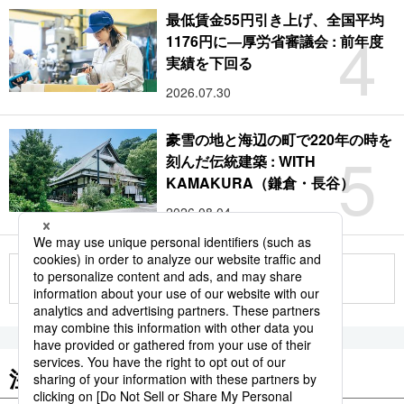
最低賃金55円引き上げ、全国平均
4
1176円に―厚労省審議会 : 前年度
実績を下回る
2026.07.30
豪雪の地と海辺の町で220年の時を
5
刻んだ伝統建築 : WITH
KAMAKURA（鎌倉・長谷）
2026.08.04
もっと見る
注目のキーワード