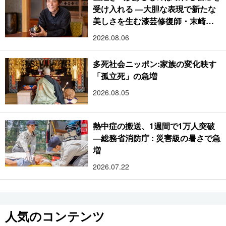
受け入れる ―大胆な表現で新たな
美しさを生む漆芸修復師・末崎広
樹
2026.08.06
多死社会ニッポン:家族の変化映す
「孤立死」の急増
2026.08.05
熱中症の搬送、1週間で1万人突破
―総務省消防庁 : 災害級の暑さで急
増
2026.07.22
人気のコンテンツ