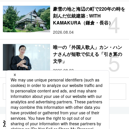
豪雪の地と海辺の町で220年の時を
4
刻んだ伝統建築 : WITH
KAMAKURA（鎌倉・長谷）
2026.08.04
唯一の「外国人歌人」カン・ハン
5
ナさんが短歌で伝える「引き算の
文学」
2026.08.03
もっと見る
注目のキーワード