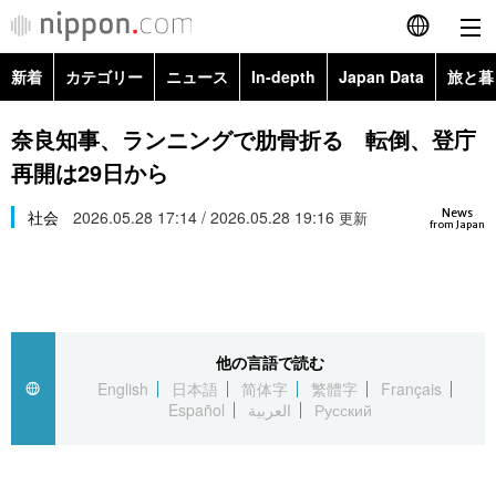
新着
カテゴリー
ニュース
In-depth
Japan Data
旅と暮
English
政治・外交
Topics
奈良知事、ランニングで肋骨折る 転倒、登庁
简体字
再開は29日から
経済・ビジネス
Images
繁體字
カテゴリー
News
社会
2026.05.28 17:14 / 2026.05.28 19:16
更新
from Japan
国際・海外
People
Français
政治・外交
ニュース
社会
東京
Español
経済・ビジネス
トップ
In-depth
文化
お知らせ
العربية
他の言語で読む
English
日本語
简体字
繁體字
Français
国際
アーカイブ
Japan Data
科学・技術
Español
العربية
Русский
Русский
社会
旅と暮らし
暮らし