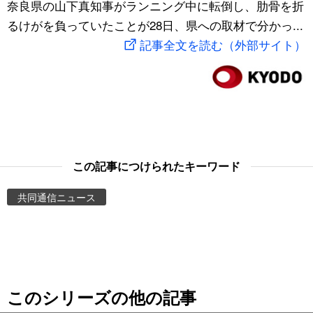
奈良県の山下真知事がランニング中に転倒し、肋骨を折
スポーツ・東京2020
文化
動画/Live
るけがを負っていたことが28日、県への取材で分かっ...
記事全文を読む（外部サイト）
科学・技術
Books
暮らし
Cinema
スポーツ・東京2020
Topics
この記事につけられたキーワード
Images
共同通信ニュース
People
東京
このシリーズの他の記事
お知らせ