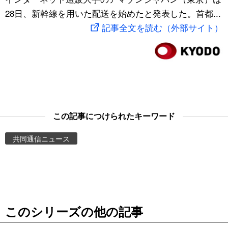
28日、新幹線を用いた配送を始めたと発表した。首都...
スポーツ・東京2020
文化
動画/Live
記事全文を読む（外部サイト）
科学・技術
Books
暮らし
Cinema
スポーツ・東京2020
Topics
この記事につけられたキーワード
Images
共同通信ニュース
People
東京
このシリーズの他の記事
お知らせ