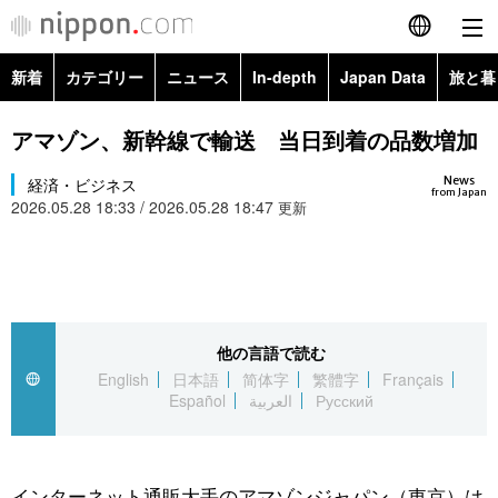
新着
カテゴリー
ニュース
In-depth
Japan Data
旅と暮
English
政治・外交
Topics
アマゾン、新幹線で輸送 当日到着の品数増加
简体字
News
経済・ビジネス
経済・ビジネス
Images
繁體字
from Japan
2026.05.28 18:33 / 2026.05.28 18:47
更新
カテゴリー
国際・海外
People
Français
政治・外交
ニュース
社会
東京
Español
経済・ビジネス
トップ
In-depth
他の言語で読む
文化
お知らせ
العربية
English
日本語
简体字
繁體字
Français
Español
العربية
Русский
国際
アーカイブ
Japan Data
科学・技術
Русский
社会
旅と暮らし
暮らし
インターネット通販大手のアマゾンジャパン（東京）は