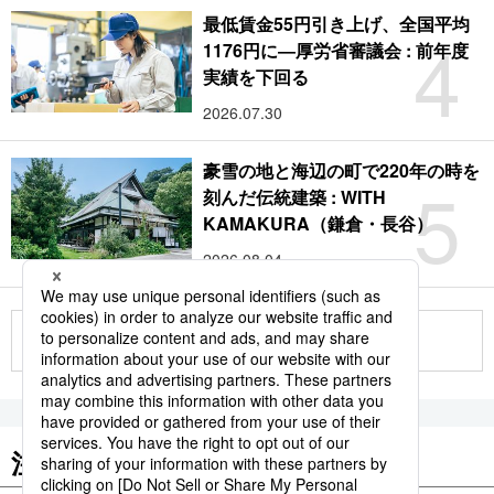
最低賃金55円引き上げ、全国平均
4
1176円に―厚労省審議会 : 前年度
実績を下回る
2026.07.30
豪雪の地と海辺の町で220年の時を
5
刻んだ伝統建築 : WITH
KAMAKURA（鎌倉・長谷）
2026.08.04
もっと見る
注目のキーワード