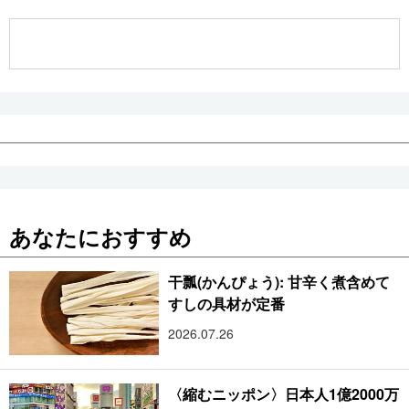
公式SNS
あなたにおすすめ
干瓢(かんぴょう): 甘辛く煮含めて
すしの具材が定番
2026.07.26
〈縮むニッポン〉日本人1億2000万