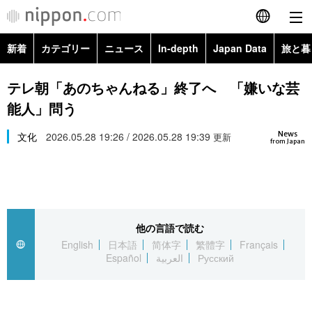
新着
カテゴリー
ニュース
In-depth
Japan Data
旅と暮
English
政治・外交
Topics
テレ朝「あのちゃんねる」終了へ 「嫌いな芸
简体字
能人」問う
経済・ビジネス
Images
繁體字
カテゴリー
News
文化
2026.05.28 19:26 / 2026.05.28 19:39
更新
from Japan
国際・海外
People
Français
政治・外交
ニュース
社会
東京
Español
経済・ビジネス
トップ
In-depth
文化
お知らせ
العربية
他の言語で読む
English
日本語
简体字
繁體字
Français
国際
アーカイブ
Japan Data
科学・技術
Español
العربية
Русский
Русский
社会
旅と暮らし
暮らし