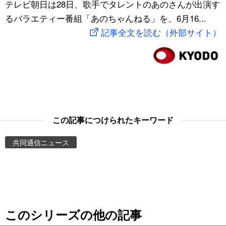
テレビ朝日は28日、歌手でタレントのあのさんが出演す
スポーツ・東京2020
文化
動画/Live
るバラエティー番組「あのちゃんねる」を、6月16...
記事全文を読む（外部サイト）
科学・技術
Books
暮らし
Cinema
スポーツ・東京2020
Topics
この記事につけられたキーワード
Images
共同通信ニュース
People
東京
このシリーズの他の記事
お知らせ