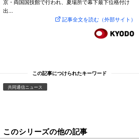
京・両国国技館で行われ、夏場所で幕下最下位格付け
スポーツ・東京2020
文化
動画/Live
出...
記事全文を読む（外部サイト）
科学・技術
Books
暮らし
Cinema
スポーツ・東京2020
Topics
この記事につけられたキーワード
Images
共同通信ニュース
People
東京
このシリーズの他の記事
お知らせ