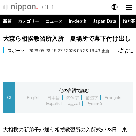
新着
カテゴリー
ニュース
In-depth
Japan Data
旅と暮
English
政治・外交
Topics
大森ら相撲教習所入所 夏場所で幕下付け出し
简体字
News
経済・ビジネス
スポーツ
2026.05.28 19:27 / 2026.05.28 19:43
Images
更新
繁體字
from Japan
カテゴリー
国際・海外
People
Français
政治・外交
ニュース
社会
東京
Español
他の言語で読む
経済・ビジネス
トップ
In-depth
文化
お知らせ
English
日本語
简体字
繁體字
Français
العربية
Español
العربية
Русский
国際
アーカイブ
Japan Data
科学・技術
Русский
社会
旅と暮らし
暮らし
大相撲の新弟子が通う相撲教習所の入所式が28日、東