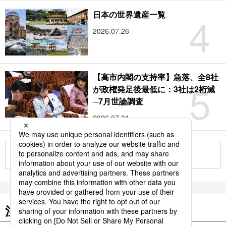
4
日本の世界遺産一覧
2026.07.26
【高市内閣の支持率】急落、全8社
5
が政権発足後最低に：3社は2桁減
─7月世論調査
2026.07.31
もっと見る
注目のキーワード