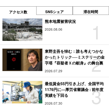
SNSシェア
滞在時間
アクセス数
1
熊本地震被害状況
2026.08.06
東野圭吾を悼む：誰も考えつかな
2
かったトリック──ミステリーの金
字塔『容疑者Ｘの献身』の舞台裏
2026.07.29
最低賃金55円引き上げ、全国平均
3
1176円に―厚労省審議会 : 前年度
実績を下回る
2026.07.30