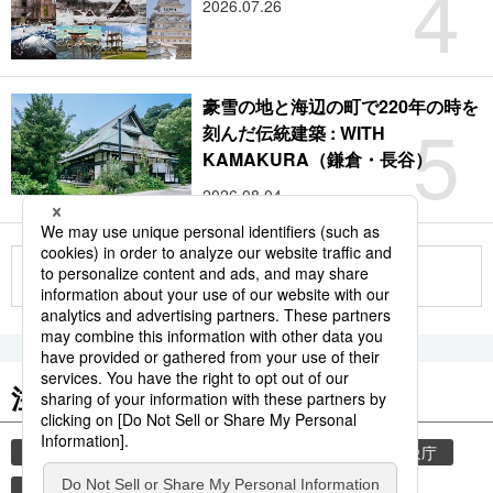
4
2026.07.26
豪雪の地と海辺の町で220年の時を
5
刻んだ伝統建築 : WITH
KAMAKURA（鎌倉・長谷）
2026.08.04
もっと見る
注目のキーワード
共同通信ニュース
気象・災害
災害
気象庁
津波
地震
熊本
熊本地震
観光