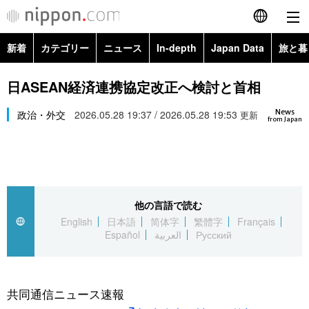
新着
カテゴリー
ニュース
In-depth
Japan Data
旅と暮
English
政治・外交
Topics
日ASEAN経済連携協定改正へ検討と首相
简体字
News
経済・ビジネス
政治・外交
2026.05.28 19:37 / 2026.05.28 19:53
Images
更新
繁體字
from Japan
カテゴリー
国際・海外
People
Français
政治・外交
ニュース
社会
東京
Español
他の言語で読む
経済・ビジネス
トップ
In-depth
文化
お知らせ
English
日本語
简体字
繁體字
Français
العربية
Español
العربية
Русский
国際
アーカイブ
Japan Data
科学・技術
Русский
社会
旅と暮らし
暮らし
共同通信ニュース速報