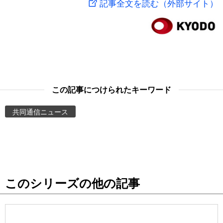
記事全文を読む（外部サイト）
スポーツ・東京2020
文化
動画/Live
科学・技術
Books
暮らし
Cinema
この記事につけられたキーワード
スポーツ・東京2020
Topics
共同通信ニュース
Images
People
このシリーズの他の記事
東京
お知らせ