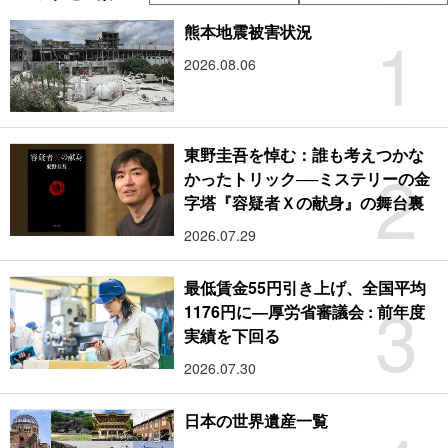
1
熊本地震被害状況
2026.08.06
東野圭吾を悼む：誰も考えつかな
2
かったトリック──ミステリーの金
字塔『容疑者Ｘの献身』の舞台裏
2026.07.29
最低賃金55円引き上げ、全国平均
3
1176円に―厚労省審議会 : 前年度
実績を下回る
2026.07.30
日本の世界遺産一覧