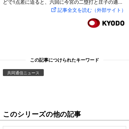
どで1点差に迫ると、六回に今宮の二塁打と庄子の適...
スポーツ・東京2020
文化
動画/Live
記事全文を読む（外部サイト）
科学・技術
Books
暮らし
Cinema
スポーツ・東京2020
Topics
この記事につけられたキーワード
共同通信ニュース
Images
People
東京
このシリーズの他の記事
お知らせ