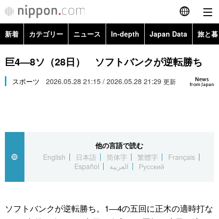
新着
カテゴリー
ニュース
In-depth
Japan Data
旅と暮
English
政治・外交
Topics
巨4―8ソ（28日） ソフトバンクが逆転勝ち
简体字
News
経済・ビジネス
スポーツ
2026.05.28 21:15 / 2026.05.28 21:29
Images
更新
繁體字
from Japan
カテゴリー
国際・海外
People
Français
政治・外交
ニュース
社会
東京
Español
他の言語で読む
経済・ビジネス
トップ
In-depth
文化
お知らせ
English
日本語
简体字
繁體字
Français
العربية
Español
العربية
Русский
国際
アーカイブ
Japan Data
科学・技術
Русский
社会
旅と暮らし
暮らし
ソフトバンクが逆転勝ち。1―4の五回に正木の適時打な