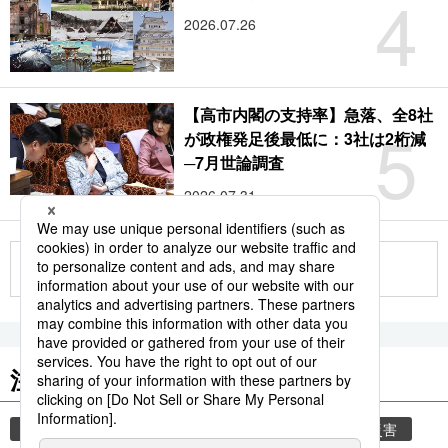
4
2026.07.26
【高市内閣の支持率】急落、全8社
5
が政権発足後最低に：3社は2桁減
─7月世論調査
2026.07.31
もっと見る
注目のキーワード
共同通信ニュース
気象・災害
気象庁
災害