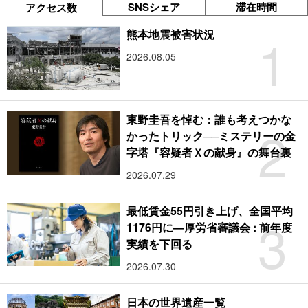
SNSシェア
滞在時間
アクセス数
1
熊本地震被害状況
2026.08.05
東野圭吾を悼む：誰も考えつかな
2
かったトリック──ミステリーの金
字塔『容疑者Ｘの献身』の舞台裏
2026.07.29
最低賃金55円引き上げ、全国平均
3
1176円に―厚労省審議会 : 前年度
実績を下回る
2026.07.30
日本の世界遺産一覧