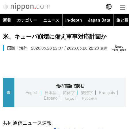
新着
カテゴリー
ニュース
In-depth
Japan Data
旅と暮
English
政治・外交
Topics
米、キューバ崩壊に備え軍事対応計画か
简体字
News
経済・ビジネス
国際・海外
2026.05.28 22:07 / 2026.05.28 22:23
Images
更新
繁體字
from Japan
カテゴリー
国際・海外
People
Français
政治・外交
ニュース
社会
東京
Español
他の言語で読む
経済・ビジネス
トップ
In-depth
文化
お知らせ
English
日本語
简体字
繁體字
Français
العربية
Español
العربية
Русский
国際
アーカイブ
Japan Data
科学・技術
Русский
社会
旅と暮らし
暮らし
共同通信ニュース速報