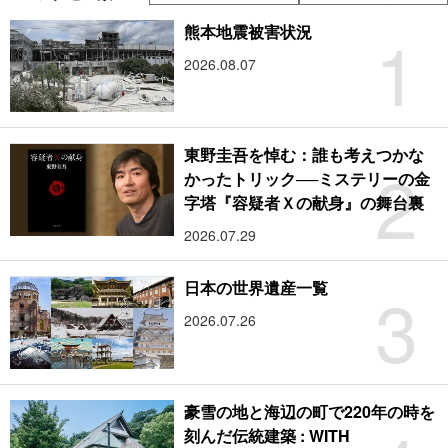
1
熊本地震被害状況
2026.08.07
東野圭吾を悼む：誰も考えつかな
2
かったトリック──ミステリーの金
字塔『容疑者Ｘの献身』の舞台裏
2026.07.29
3
日本の世界遺産一覧
2026.07.26
豪雪の地と海辺の町で220年の時を
刻んだ伝統建築 : WITH