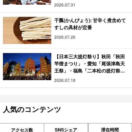
2026.07.31
干瓢(かんぴょう): 甘辛く煮含めて
すしの具材が定番
2026.07.26
【日本三大提灯祭り】秋田「秋田
竿燈まつり」・愛知「尾張津島天
王祭」・福島「二本松の提灯祭
り」:おびただしい灯火が夜空を照
2026.07.18
らす光の祭典
人気のコンテンツ
SNSシェア
滞在時間
アクセス数