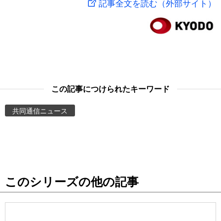
記事全文を読む（外部サイト）
スポーツ・東京2020
文化
動画/Live
科学・技術
Books
暮らし
Cinema
この記事につけられたキーワード
スポーツ・東京2020
Topics
共同通信ニュース
Images
People
このシリーズの他の記事
東京
お知らせ