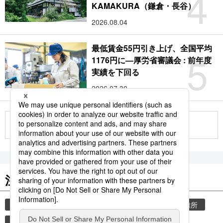
4
KAMAKURA（鎌倉・長谷）
2026.08.04
最低賃金55円引き上げ、全国平均
5
1176円に―厚労省審議会 : 前年度
実績を下回る
2026.07.30
もっと見る
注目のキーワード
共同通信ニュース
気象・災害
災害
避難所
自然災害
観光
気象庁
旅