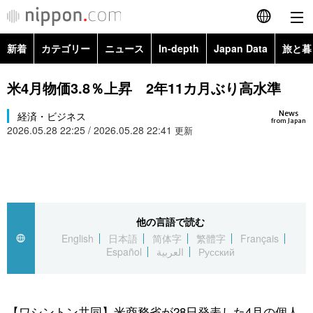
新着
カテゴリー
ニュース
In-depth
Japan Data
旅と暮
English
政治・外交
Topics
米4月物価3.8％上昇 2年11カ月ぶり高水準
简体字
News
経済・ビジネス
経済・ビジネス
Images
繁體字
from Japan
2026.05.28 22:25 / 2026.05.28 22:41
更新
カテゴリー
国際・海外
People
Français
政治・外交
ニュース
社会
東京
Español
経済・ビジネス
トップ
In-depth
他の言語で読む
文化
お知らせ
العربية
English
日本語
简体字
繁體字
Français
Español
العربية
Русский
国際
アーカイブ
Japan Data
科学・技術
Русский
社会
旅と暮らし
暮らし
【ワシントン共同】米商務省が28日発表した4月の個人