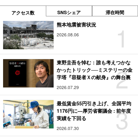
SNSシェア
滞在時間
アクセス数
1
熊本地震被害状況
2026.08.06
東野圭吾を悼む：誰も考えつかな
2
かったトリック──ミステリーの金
字塔『容疑者Ｘの献身』の舞台裏
2026.07.29
最低賃金55円引き上げ、全国平均
3
1176円に―厚労省審議会 : 前年度
実績を下回る
2026.07.30