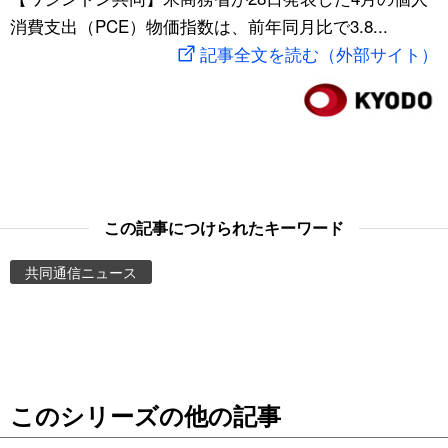
消費支出（PCE）物価指数は、前年同月比で3.8...
スポーツ・東京2020
文化
動画/Live
記事全文を読む（外部サイト）
科学・技術
Books
暮らし
Cinema
スポーツ・東京2020
Topics
この記事につけられたキーワード
Images
共同通信ニュース
People
東京
このシリーズの他の記事
お知らせ