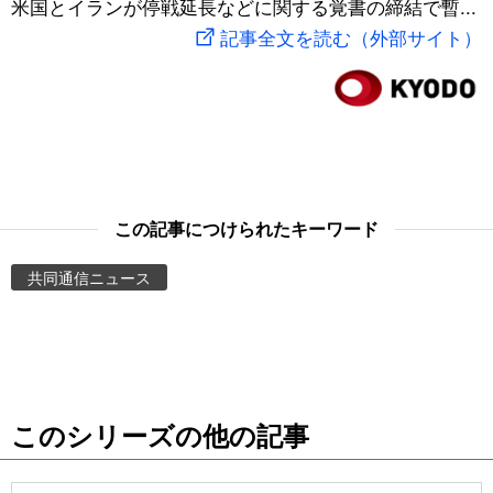
米国とイランが停戦延長などに関する覚書の締結で暫...
スポーツ・東京2020
文化
動画/Live
記事全文を読む（外部サイト）
科学・技術
Books
暮らし
Cinema
スポーツ・東京2020
Topics
この記事につけられたキーワード
共同通信ニュース
Images
People
東京
このシリーズの他の記事
お知らせ