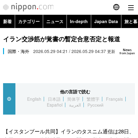
新着
カテゴリー
ニュース
In-depth
Japan Data
旅と暮
English
政治・外交
Topics
イラン交渉筋が覚書の暫定合意否定と報道
简体字
News
経済・ビジネス
国際・海外
2026.05.29 04:21 / 2026.05.29 04:37
Images
更新
繁體字
from Japan
カテゴリー
国際・海外
People
Français
政治・外交
ニュース
社会
東京
Español
他の言語で読む
経済・ビジネス
トップ
In-depth
文化
お知らせ
English
日本語
简体字
繁體字
Français
العربية
Español
العربية
Русский
国際
アーカイブ
Japan Data
科学・技術
Русский
社会
旅と暮らし
暮らし
【イスタンブール共同】イランのタスニム通信は28日、