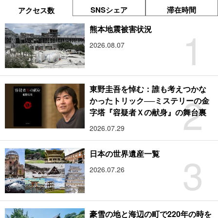
SNSシェア
滞在時間
アクセス数
1
熊本地震被害状況
2026.08.07
東野圭吾を悼む：誰も考えつかな
2
かったトリック──ミステリーの金
字塔『容疑者Ｘの献身』の舞台裏
2026.07.29
3
日本の世界遺産一覧
2026.07.26
豪雪の地と海辺の町で220年の時を