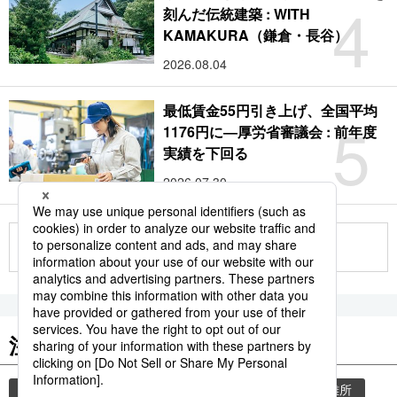
4
刻んだ伝統建築 : WITH
KAMAKURA（鎌倉・長谷）
2026.08.04
最低賃金55円引き上げ、全国平均
5
1176円に―厚労省審議会 : 前年度
実績を下回る
2026.07.30
もっと見る
注目のキーワード
共同通信ニュース
気象・災害
災害
避難所