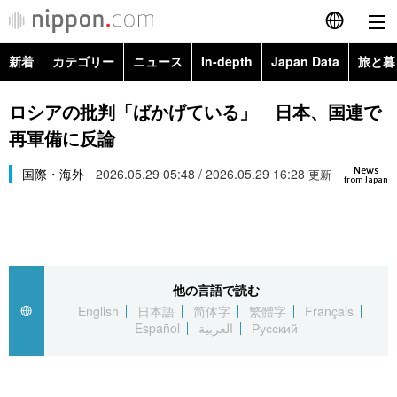
新着
カテゴリー
ニュース
In-depth
Japan Data
旅と暮
English
政治・外交
Topics
ロシアの批判「ばかげている」 日本、国連で
简体字
再軍備に反論
経済・ビジネス
Images
繁體字
カテゴリー
News
国際・海外
2026.05.29 05:48 / 2026.05.29 16:28
更新
from Japan
国際・海外
People
Français
政治・外交
ニュース
社会
東京
Español
経済・ビジネス
トップ
In-depth
文化
お知らせ
العربية
他の言語で読む
English
日本語
简体字
繁體字
Français
国際
アーカイブ
Japan Data
科学・技術
Español
العربية
Русский
Русский
社会
旅と暮らし
暮らし