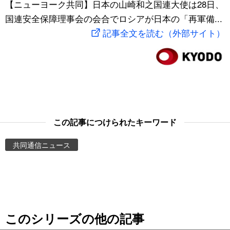
【ニューヨーク共同】日本の山崎和之国連大使は28日、
スポーツ・東京2020
文化
動画/Live
国連安全保障理事会の会合でロシアが日本の「再軍備...
記事全文を読む（外部サイト）
科学・技術
Books
暮らし
Cinema
スポーツ・東京2020
Topics
この記事につけられたキーワード
Images
共同通信ニュース
People
東京
このシリーズの他の記事
お知らせ