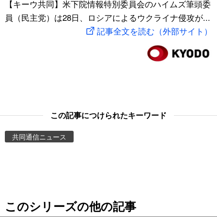
【キーウ共同】米下院情報特別委員会のハイムズ筆頭委
スポーツ・東京2020
文化
動画/Live
員（民主党）は28日、ロシアによるウクライナ侵攻が...
記事全文を読む（外部サイト）
科学・技術
Books
暮らし
Cinema
スポーツ・東京2020
Topics
この記事につけられたキーワード
Images
共同通信ニュース
People
東京
このシリーズの他の記事
お知らせ