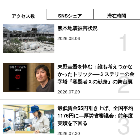
SNSシェア
滞在時間
アクセス数
1
熊本地震被害状況
2026.08.06
東野圭吾を悼む：誰も考えつかな
2
かったトリック──ミステリーの金
字塔『容疑者Ｘの献身』の舞台裏
2026.07.29
最低賃金55円引き上げ、全国平均
3
1176円に―厚労省審議会 : 前年度
実績を下回る
2026.07.30