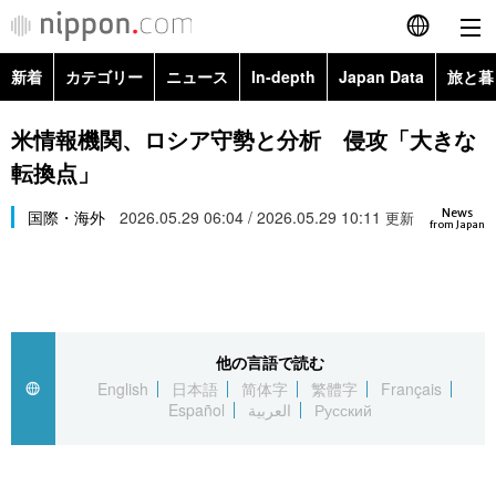
新着
カテゴリー
ニュース
In-depth
Japan Data
旅と暮
English
政治・外交
Topics
米情報機関、ロシア守勢と分析 侵攻「大きな
简体字
転換点」
経済・ビジネス
Images
繁體字
カテゴリー
News
国際・海外
2026.05.29 06:04 / 2026.05.29 10:11
更新
from Japan
国際・海外
People
Français
政治・外交
ニュース
社会
東京
Español
経済・ビジネス
トップ
In-depth
文化
お知らせ
العربية
他の言語で読む
English
日本語
简体字
繁體字
Français
国際
アーカイブ
Japan Data
科学・技術
Español
العربية
Русский
Русский
社会
旅と暮らし
暮らし