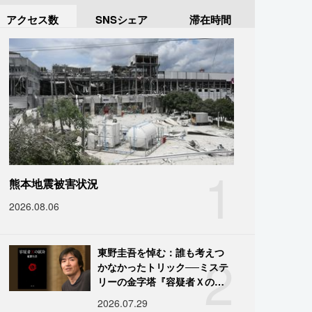
アクセス数
SNSシェア
滞在時間
1
熊本地震被害状況
2026.08.06
2
東野圭吾を悼む：誰も考えつ
かなかったトリック──ミステ
リーの金字塔『容疑者Ｘの献
身』の舞台裏
2026.07.29