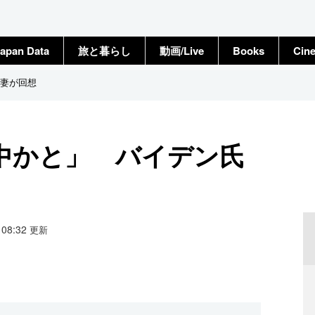
apan Data
旅と暮らし
動画/Live
Books
Cin
妻が回想
中かと」 バイデン氏
9 08:32
更新