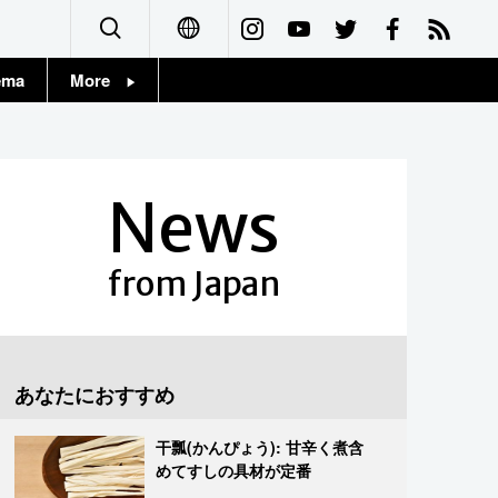
ema
More
English
Topics
简体字
Images
News
繁體字
People
Français
from Japan
東京
Español
お知らせ
العربية
あなたにおすすめ
Русский
干瓢(かんぴょう): 甘辛く煮含
めてすしの具材が定番