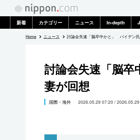
新着
カテゴリー
ニュース
In-depth
J
政治・外交
トップ
Home
ニュース
討論会失速「脳卒中かと」 バイデン氏
経済・ビジネス
アーカイブ
討論会失速「脳卒
国際
妻が回想
社会
文化
国際・海外
2026.05.29 07:20 / 2026.05.2
科学・技術
暮らし