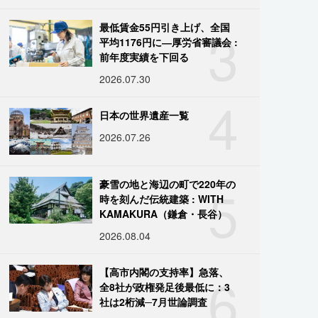
3
最低賃金55円引き上げ、全国
平均1176円に―厚労省審議会 :
前年度実績を下回る
2026.07.30
4
日本の世界遺産一覧
2026.07.26
5
豪雪の地と海辺の町で220年の
時を刻んだ伝統建築 : WITH
KAMAKURA（鎌倉・長谷）
2026.08.04
6
【高市内閣の支持率】急落、
全8社が政権発足後最低に：3
社は2桁減─7月世論調査