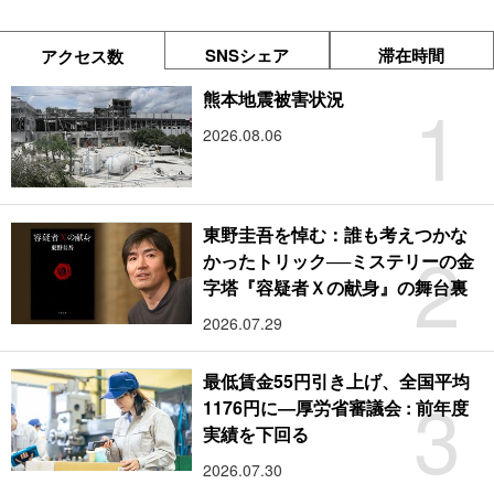
SNSシェア
滞在時間
アクセス数
1
熊本地震被害状況
2026.08.06
東野圭吾を悼む：誰も考えつかな
2
かったトリック──ミステリーの金
字塔『容疑者Ｘの献身』の舞台裏
2026.07.29
最低賃金55円引き上げ、全国平均
3
1176円に―厚労省審議会 : 前年度
実績を下回る
2026.07.30