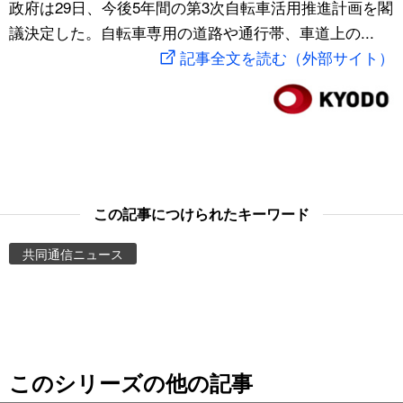
政府は29日、今後5年間の第3次自転車活用推進計画を閣
スポーツ・東京2020
文化
動画/Live
議決定した。自転車専用の道路や通行帯、車道上の...
記事全文を読む（外部サイト）
科学・技術
Books
暮らし
Cinema
スポーツ・東京2020
Topics
この記事につけられたキーワード
Images
共同通信ニュース
People
東京
このシリーズの他の記事
お知らせ