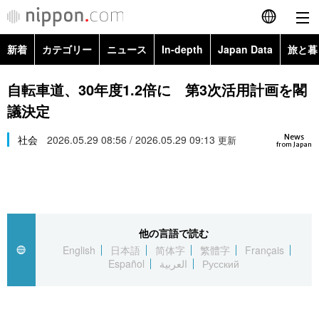
新着
カテゴリー
ニュース
In-depth
Japan Data
旅と暮
English
政治・外交
Topics
自転車道、30年度1.2倍に 第3次活用計画を閣
简体字
議決定
経済・ビジネス
Images
繁體字
カテゴリー
News
社会
2026.05.29 08:56 / 2026.05.29 09:13
更新
from Japan
国際・海外
People
Français
政治・外交
ニュース
社会
東京
Español
経済・ビジネス
トップ
In-depth
文化
お知らせ
العربية
他の言語で読む
English
日本語
简体字
繁體字
Français
国際
アーカイブ
Japan Data
科学・技術
Español
العربية
Русский
Русский
社会
旅と暮らし
暮らし