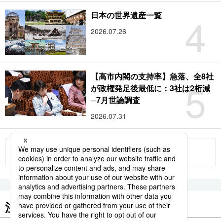
4
日本の世界遺産一覧
2026.07.26
【高市内閣の支持率】急落、全8社
5
が政権発足後最低に：3社は2桁減
─7月世論調査
2026.07.31
もっと見る
注目のキーワード