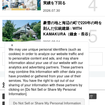
4
実績を下回る
2026.07.30
豪雪の地と海辺の町で220年の時を
5
刻んだ伝統建築 : WITH
KAMAKURA（鎌倉・長谷）
2026.08.04
もっと見る
注目のキーワード
共同通信ニュース
気象・災害
災害
気象庁
地震
津波
熊本地震
熊本
観光