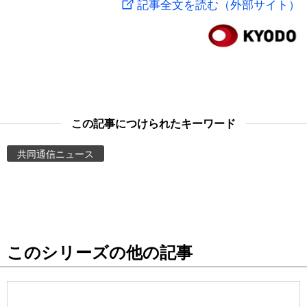
記事全文を読む（外部サイト）
スポーツ・東京2020
文化
動画/Live
科学・技術
Books
暮らし
Cinema
この記事につけられたキーワード
スポーツ・東京2020
Topics
共同通信ニュース
Images
People
このシリーズの他の記事
東京
お知らせ