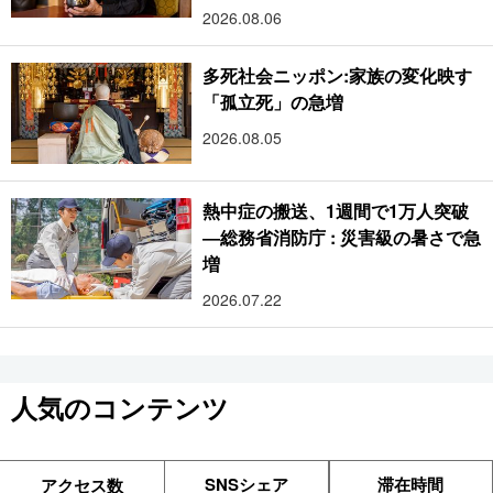
樹
2026.08.06
多死社会ニッポン:家族の変化映す
「孤立死」の急増
2026.08.05
熱中症の搬送、1週間で1万人突破
―総務省消防庁 : 災害級の暑さで急
増
2026.07.22
人気のコンテンツ
SNSシェア
滞在時間
アクセス数