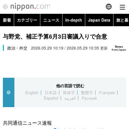
新着
カテゴリー
ニュース
In-depth
Japan Data
旅と暮
English
政治・外交
Topics
与野党、補正予算6月3日審議入りで合意
简体字
News
経済・ビジネス
政治・外交
2026.05.29 10:19 / 2026.05.29 10:35
Images
更新
繁體字
from Japan
カテゴリー
国際・海外
People
Français
政治・外交
ニュース
社会
東京
Español
他の言語で読む
経済・ビジネス
トップ
In-depth
文化
お知らせ
English
日本語
简体字
繁體字
Français
العربية
Español
العربية
Русский
国際
アーカイブ
Japan Data
科学・技術
Русский
社会
旅と暮らし
暮らし
共同通信ニュース速報