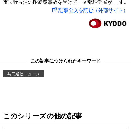
市辺野古沖の船転覆事故を受けて、文部科学省が、同...
スポーツ・東京2020
文化
動画/Live
記事全文を読む（外部サイト）
科学・技術
Books
暮らし
Cinema
スポーツ・東京2020
Topics
この記事につけられたキーワード
共同通信ニュース
Images
People
東京
このシリーズの他の記事
お知らせ