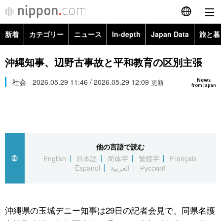
新着
カテゴリー
ニュース
In-depth
Japan Data
旅と暮
English
政治・外交
Topics
沖縄知事、辺野古事故と平和教育の区別主張
简体字
News
経済・ビジネス
社会
2026.05.29 11:46 / 2026.05.29 12:09
Images
更新
繁體字
from Japan
カテゴリー
国際・海外
People
Français
政治・外交
ニュース
社会
東京
Español
他の言語で読む
経済・ビジネス
トップ
In-depth
文化
お知らせ
English
日本語
简体字
繁體字
Français
العربية
Español
العربية
Русский
国際
アーカイブ
Japan Data
科学・技術
Русский
社会
旅と暮らし
暮らし
沖縄県の玉城デニー知事は29日の記者会見で、同県名護