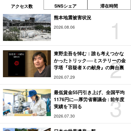
SNSシェア
滞在時間
アクセス数
1
熊本地震被害状況
2026.08.06
東野圭吾を悼む：誰も考えつかな
2
かったトリック──ミステリーの金
字塔『容疑者Ｘの献身』の舞台裏
2026.07.29
最低賃金55円引き上げ、全国平均
3
1176円に―厚労省審議会 : 前年度
実績を下回る
2026.07.30