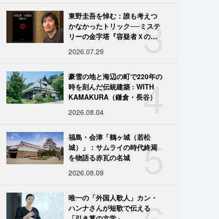
3
東野圭吾を悼む：誰も考えつ
かなかったトリック──ミステ
リーの金字塔『容疑者Ｘの献
身』の舞台裏
2026.07.29
4
豪雪の地と海辺の町で220年の
時を刻んだ伝統建築 : WITH
KAMAKURA（鎌倉・長谷）
2026.08.04
5
福島・会津「鶴ヶ城（若松
城）」：サムライの時代終焉
を物語る赤瓦の名城
2026.08.09
6
唯一の「外国人歌人」カン・
ハンナさんが短歌で伝える
「引き算の文学」