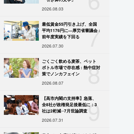
2026.08.03
7
最低賃金55円引き上げ、全国
平均1176円に―厚労省審議会 :
前年度実績を下回る
2026.07.30
8
ごくごく飲める麦茶、ペット
ボトル市場で存在感 : 熱中症対
策でノンカフェイン
2026.08.07
9
【高市内閣の支持率】急落、
全8社が政権発足後最低に：3
社は2桁減─7月世論調査
2026.07.31