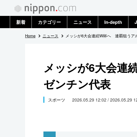
新着
カテゴリー
ニュース
In-depth
J
政治・外交
トップ
Home
ニュース
メッシが6大会連続W杯へ 連覇狙うア
経済・ビジネス
アーカイブ
メッシが6大会連
国際
ゼンチン代表
社会
文化
スポーツ
2026.05.29 12:02 / 2026.05.29 
科学・技術
暮らし