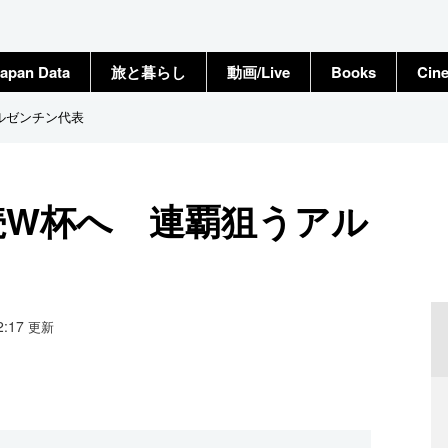
apan Data
旅と暮らし
動画/Live
Books
Cin
ルゼンチン代表
続W杯へ 連覇狙うアル
12:17
更新