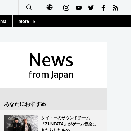
ema
More
English
Topics
简体字
Images
News
繁體字
People
Français
from Japan
東京
Español
お知らせ
العربية
あなたにおすすめ
Русский
タイトーのサウンドチーム
「ZUNTATA」がゲーム音楽に
もたらしたもの