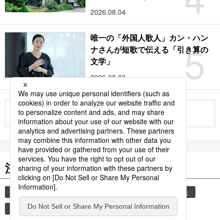
2026.08.04
唯一の「外国人歌人」カン・ハン
5
ナさんが短歌で伝える「引き算の
文学」
2026.08.03
もっと見る
注目のキーワード
共同通信ニュース
気象・災害
災害
観光
気象庁
旅
地震
津波
熊本