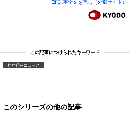
記事全文を読む（外部サイト）
スポーツ・東京2020
文化
動画/Live
科学・技術
Books
暮らし
Cinema
この記事につけられたキーワード
スポーツ・東京2020
Topics
共同通信ニュース
Images
People
このシリーズの他の記事
東京
お知らせ