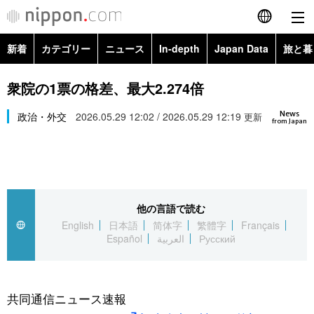
新着
カテゴリー
ニュース
In-depth
Japan Data
旅と暮
English
政治・外交
Topics
衆院の1票の格差、最大2.274倍
简体字
News
経済・ビジネス
政治・外交
2026.05.29 12:02 / 2026.05.29 12:19
Images
更新
繁體字
from Japan
カテゴリー
国際・海外
People
Français
政治・外交
ニュース
社会
東京
Español
他の言語で読む
経済・ビジネス
トップ
In-depth
文化
お知らせ
English
日本語
简体字
繁體字
Français
العربية
Español
العربية
Русский
国際
アーカイブ
Japan Data
科学・技術
Русский
社会
旅と暮らし
暮らし
共同通信ニュース速報