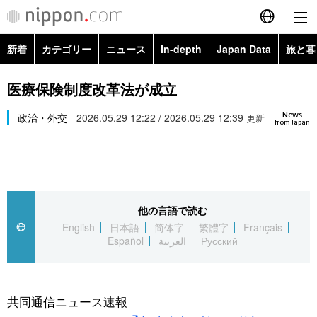
新着
カテゴリー
ニュース
In-depth
Japan Data
旅と暮
English
政治・外交
Topics
医療保険制度改革法が成立
简体字
News
経済・ビジネス
政治・外交
2026.05.29 12:22 / 2026.05.29 12:39
Images
更新
繁體字
from Japan
カテゴリー
国際・海外
People
Français
政治・外交
ニュース
社会
東京
Español
他の言語で読む
経済・ビジネス
トップ
In-depth
文化
お知らせ
English
日本語
简体字
繁體字
Français
العربية
Español
العربية
Русский
国際
アーカイブ
Japan Data
科学・技術
Русский
社会
旅と暮らし
暮らし
共同通信ニュース速報