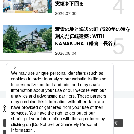
4
実績を下回る
2026.07.30
豪雪の地と海辺の町で220年の時を
5
刻んだ伝統建築 : WITH
KAMAKURA（鎌倉・長谷）
2026.08.04
もっと見る
注目のキーワード
共同通信ニュース
気象・災害
災害
避難所
自然災害
気象庁
津波
地震
熊本