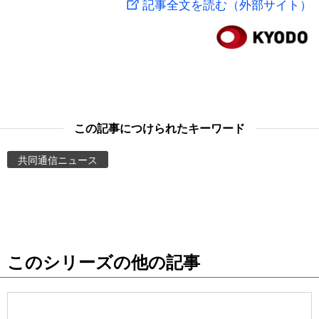
記事全文を読む（外部サイト）
スポーツ・東京2020
文化
動画/Live
科学・技術
Books
暮らし
Cinema
この記事につけられたキーワード
スポーツ・東京2020
Topics
共同通信ニュース
Images
People
このシリーズの他の記事
東京
お知らせ