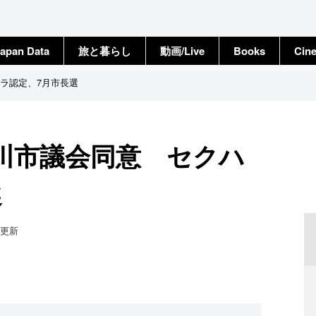
apan Data
旅と暮らし
動画/Live
Books
Cin
ラ認定、7月市長選
川市議会同意 セクハ
選
更新