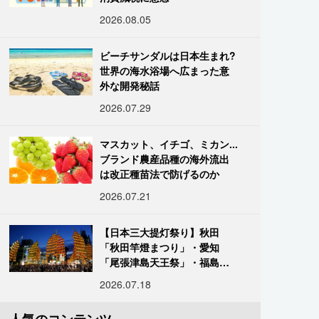
2026.08.05
ビーチサンダルは日本生まれ?
世界の海水浴場へ広まった意
外な開発秘話
2026.07.29
マスカット、イチゴ、ミカン...
ブランド農産品種の海外流出
は改正種苗法で防げるのか
2026.07.21
【日本三大提灯祭り】秋田
「秋田竿燈まつり」・愛知
「尾張津島天王祭」・福島
「二本松の提灯祭り」:おびた
2026.07.18
だしい灯火が夜空を照らす光
の祭典