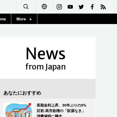
ema
More
English
Topics
简体字
Images
News
繁體字
People
Français
from Japan
東京
Español
お知らせ
العربية
あなたにおすすめ
Русский
長期金利上昇、30年ぶりの3%
目前:高市政権の「財源なき」
消費減税に懸念