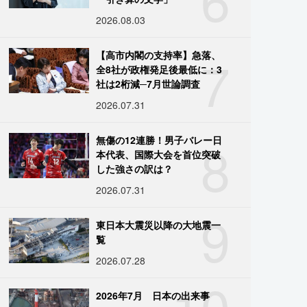
2026.08.03
7
【高市内閣の支持率】急落、
全8社が政権発足後最低に：3
社は2桁減─7月世論調査
2026.07.31
8
無傷の12連勝！男子バレー日
本代表、国際大会を首位突破
した強さの訳は？
2026.07.31
9
東日本大震災以降の大地震一
覧
2026.07.28
10
2026年7月 日本の出来事