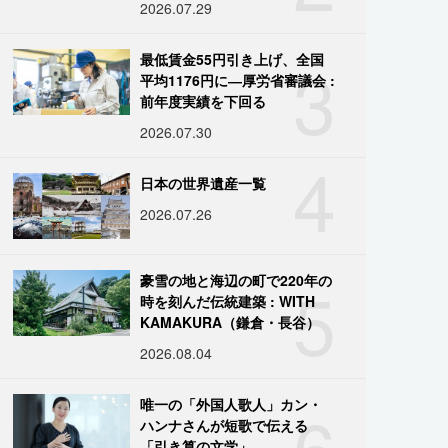
2026.07.29
3
最低賃金55円引き上げ、全国
平均1176円に―厚労省審議会 :
前年度実績を下回る
2026.07.30
4
日本の世界遺産一覧
2026.07.26
5
豪雪の地と海辺の町で220年の
時を刻んだ伝統建築 : WITH
KAMAKURA（鎌倉・長谷）
2026.08.04
6
唯一の「外国人歌人」カン・
ハンナさんが短歌で伝える
「引き算の文学」