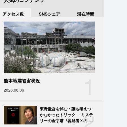
人気のコンテンツ
アクセス数
SNSシェア
滞在時間
1
熊本地震被害状況
2026.08.06
2
東野圭吾を悼む：誰も考えつ
かなかったトリック──ミステ
リーの金字塔『容疑者Ｘの献
身』の舞台裏