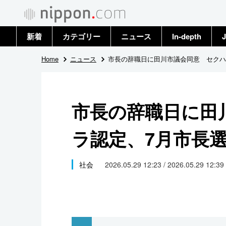
新着
カテゴリー
ニュース
In-depth
J
政治・外交
トップ
Home
ニュース
市長の辞職日に田川市議会同意 セクハ
経済・ビジネス
アーカイブ
市長の辞職日に田
国際
ラ認定、7月市長
社会
文化
社会
2026.05.29 12:23 / 2026.05.29 12:39
科学・技術
暮らし