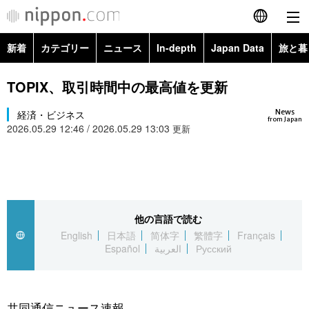
新着
カテゴリー
ニュース
In-depth
Japan Data
旅と暮
English
政治・外交
Topics
TOPIX、取引時間中の最高値を更新
简体字
News
経済・ビジネス
経済・ビジネス
Images
繁體字
from Japan
2026.05.29 12:46 / 2026.05.29 13:03
更新
カテゴリー
国際・海外
People
Français
政治・外交
ニュース
社会
東京
Español
経済・ビジネス
トップ
In-depth
他の言語で読む
文化
お知らせ
العربية
English
日本語
简体字
繁體字
Français
Español
العربية
Русский
国際
アーカイブ
Japan Data
科学・技術
Русский
社会
旅と暮らし
暮らし
共同通信ニュース速報