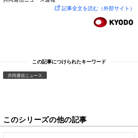
記事全文を読む（外部サイト）
スポーツ・東京2020
文化
動画/Live
科学・技術
Books
暮らし
Cinema
この記事につけられたキーワード
スポーツ・東京2020
Topics
共同通信ニュース
Images
People
東京
このシリーズの他の記事
お知らせ