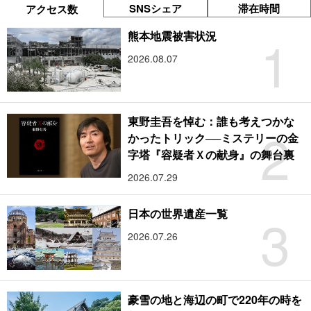
SNSシェア
滞在時間
アクセス数
1
熊本地震被害状況
2026.08.07
東野圭吾を悼む：誰も考えつかな
2
かったトリック──ミステリーの金
字塔『容疑者Ｘの献身』の舞台裏
2026.07.29
3
日本の世界遺産一覧
2026.07.26
豪雪の地と海辺の町で220年の時を