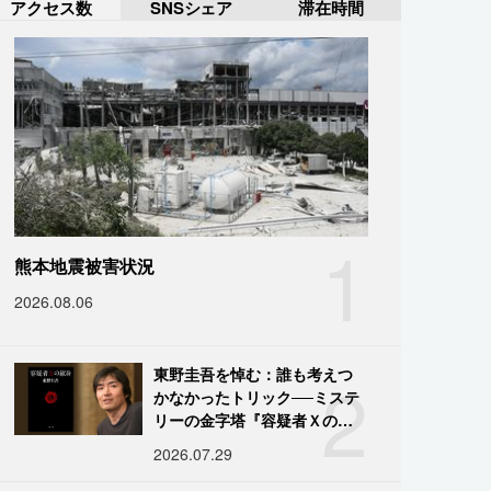
アクセス数
SNSシェア
滞在時間
1
熊本地震被害状況
2026.08.06
2
東野圭吾を悼む：誰も考えつ
かなかったトリック──ミステ
リーの金字塔『容疑者Ｘの献
身』の舞台裏
2026.07.29