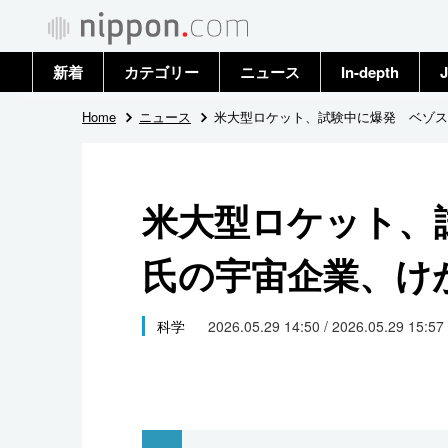
新着
カテゴリー
ニュース
In-depth
J
政治・外交
トップ
Home
ニュース
米大型ロケット、試験中に爆発 ベゾス
経済・ビジネス
アーカイブ
米大型ロケット、
国際
氏の宇宙企業、け
社会
文化
科学
2026.05.29 14:50 / 2026.05.29 15:57
科学・技術
暮らし