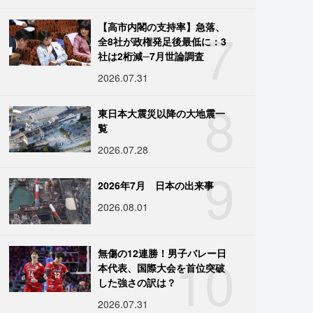
7
【高市内閣の支持率】急落、
全8社が政権発足後最低に：3
社は2桁減─7月世論調査
2026.07.31
8
東日本大震災以降の大地震一
覧
2026.07.28
9
2026年7月 日本の出来事
2026.08.01
10
無傷の12連勝！男子バレー日
本代表、国際大会を首位突破
した強さの訳は？
2026.07.31