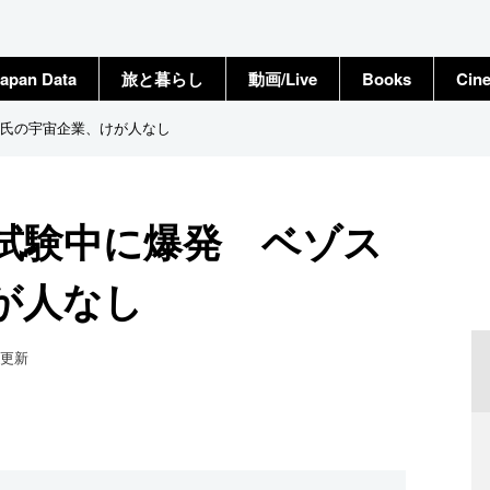
apan Data
旅と暮らし
動画/Live
Books
Cin
氏の宇宙企業、けが人なし
試験中に爆発 ベゾス
が人なし
更新