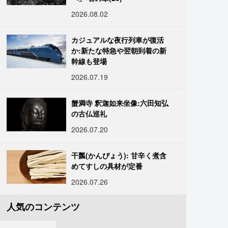
2026.08.02
カジュアルな夜行列車が復活
か:新たな特急や翌朝到着の新
幹線も登場
2026.07.19
蟹満寺 釈迦如来坐像:六田知弘
の古仏巡礼
2026.07.20
干瓢(かんぴょう): 甘辛く煮含
めてすしの具材が定番
2026.07.26
人気のコンテンツ