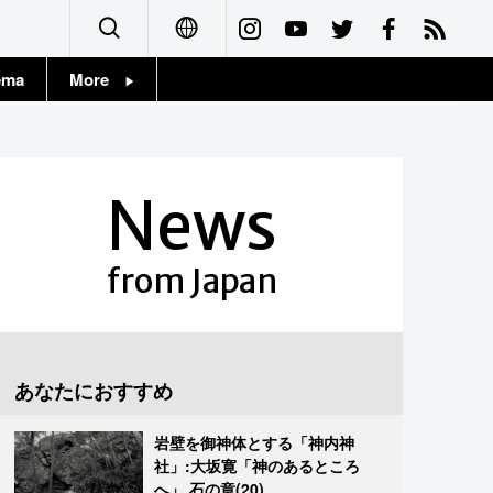
ema
More
English
Topics
简体字
Images
News
繁體字
People
Français
from Japan
東京
Español
お知らせ
العربية
あなたにおすすめ
Русский
岩壁を御神体とする「神内神
社」:大坂寛「神のあるところ
へ」 石の章(20)