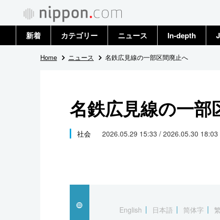
新着
カテゴリー
ニュース
In-depth
J
政治・外交
トップ
Home
ニュース
名鉄広見線の一部区間廃止へ
経済・ビジネス
アーカイブ
名鉄広見線の一部
国際
社会
社会
2026.05.29 15:33 / 2026.05.30 18:03
文化
科学・技術
暮らし
English
日本語
简体字