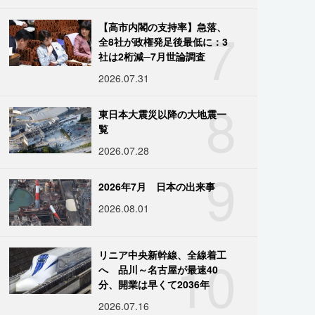
7
【高市内閣の支持率】急落、
全8社が政権発足後最低に：3
社は2桁減─7月世論調査
2026.07.31
8
東日本大震災以降の大地震一
覧
2026.07.28
9
2026年7月 日本の出来事
2026.08.01
10
リニア中央新幹線、全線着工
へ 品川～名古屋が最速40
分、開業は早くて2036年
2026.07.16