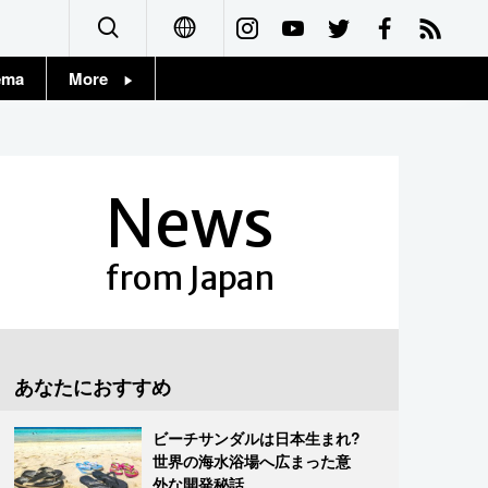
ema
More
English
Topics
简体字
Images
News
繁體字
People
Français
from Japan
東京
Español
お知らせ
العربية
あなたにおすすめ
Русский
ビーチサンダルは日本生まれ?
世界の海水浴場へ広まった意
外な開発秘話