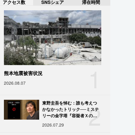
アクセス数
SNSシェア
滞在時間
1
熊本地震被害状況
2026.08.07
2
東野圭吾を悼む：誰も考えつ
かなかったトリック──ミステ
リーの金字塔『容疑者Ｘの献
身』の舞台裏
2026.07.29