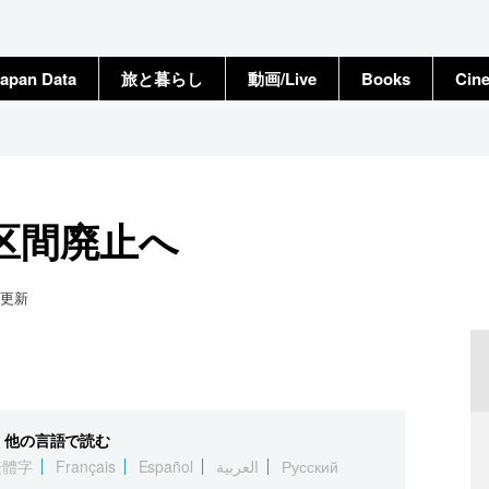
apan Data
旅と暮らし
動画/Live
Books
Cin
区間廃止へ
更新
他の言語で読む
繁體字
Français
Español
العربية
Русский