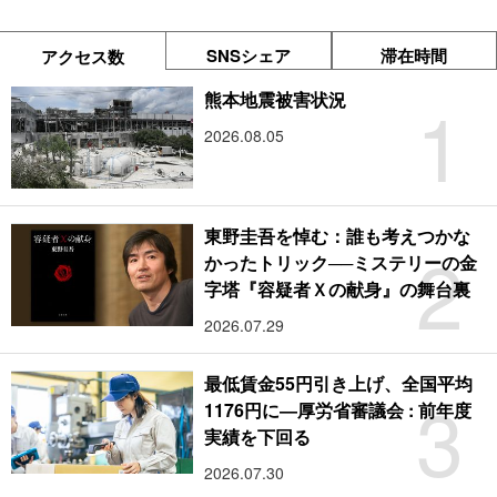
SNSシェア
滞在時間
アクセス数
1
熊本地震被害状況
2026.08.05
東野圭吾を悼む：誰も考えつかな
2
かったトリック──ミステリーの金
字塔『容疑者Ｘの献身』の舞台裏
2026.07.29
最低賃金55円引き上げ、全国平均
3
1176円に―厚労省審議会 : 前年度
実績を下回る
2026.07.30