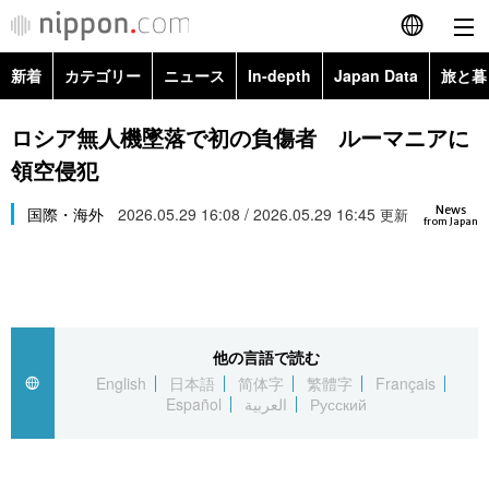
新着
カテゴリー
ニュース
In-depth
Japan Data
旅と暮
English
政治・外交
Topics
ロシア無人機墜落で初の負傷者 ルーマニアに
简体字
領空侵犯
経済・ビジネス
Images
繁體字
カテゴリー
News
国際・海外
2026.05.29 16:08 / 2026.05.29 16:45
更新
from Japan
国際・海外
People
Français
政治・外交
ニュース
社会
東京
Español
経済・ビジネス
トップ
In-depth
文化
お知らせ
العربية
他の言語で読む
English
日本語
简体字
繁體字
Français
国際
アーカイブ
Japan Data
科学・技術
Español
العربية
Русский
Русский
社会
旅と暮らし
暮らし