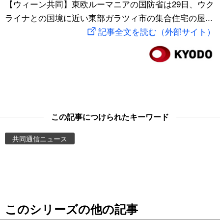
【ウィーン共同】東欧ルーマニアの国防省は29日、ウク
スポーツ・東京2020
文化
動画/Live
ライナとの国境に近い東部ガラツィ市の集合住宅の屋...
記事全文を読む（外部サイト）
科学・技術
Books
暮らし
Cinema
スポーツ・東京2020
Topics
この記事につけられたキーワード
Images
共同通信ニュース
People
東京
このシリーズの他の記事
お知らせ