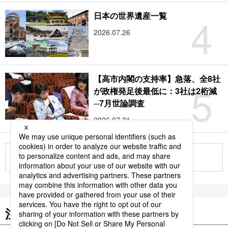
4
日本の世界遺産一覧
2026.07.26
【高市内閣の支持率】急落、全8社
5
が政権発足後最低に：3社は2桁減
─7月世論調査
2026.07.31
もっと見る
注目のキーワード