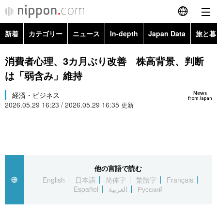
新着
カテゴリー
ニュース
In-depth
Japan Data
旅と暮
English
政治・外交
Topics
消費者心理、3カ月ぶり改善 株高背景、判断
简体字
は「弱含み」維持
経済・ビジネス
Images
繁體字
カテゴリー
News
経済・ビジネス
from Japan
2026.05.29 16:23 / 2026.05.29 16:35
国際・海外
更新
People
Français
政治・外交
ニュース
社会
東京
Español
経済・ビジネス
トップ
In-depth
文化
お知らせ
العربية
他の言語で読む
国際
アーカイブ
Japan Data
科学・技術
English
日本語
简体字
繁體字
Français
Русский
Español
العربية
Русский
社会
旅と暮らし
暮らし