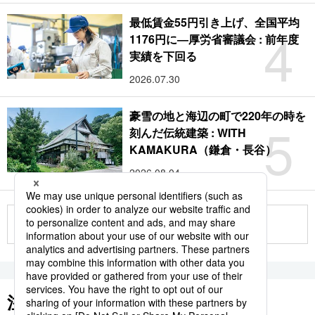
最低賃金55円引き上げ、全国平均
4
1176円に―厚労省審議会 : 前年度
実績を下回る
2026.07.30
豪雪の地と海辺の町で220年の時を
5
刻んだ伝統建築 : WITH
KAMAKURA（鎌倉・長谷）
2026.08.04
もっと見る
注目のキーワード