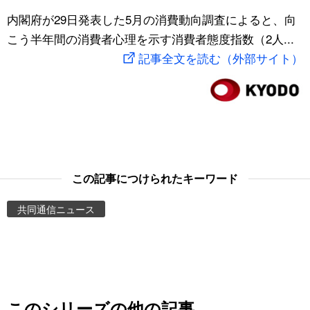
スポーツ・東京2020
内閣府が29日発表した5月の消費動向調査によると、向
文化
動画/Live
こう半年間の消費者心理を示す消費者態度指数（2人...
記事全文を読む（外部サイト）
科学・技術
Books
暮らし
Cinema
スポーツ・東京2020
Topics
Images
この記事につけられたキーワード
共同通信ニュース
People
東京
お知らせ
このシリーズの他の記事