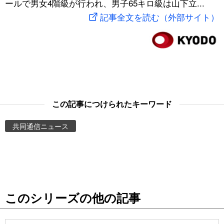
ールで男女4階級が行われ、男子65キロ級は山下立...
スポーツ・東京2020
文化
動画/Live
記事全文を読む（外部サイト）
科学・技術
Books
暮らし
Cinema
スポーツ・東京2020
Topics
この記事につけられたキーワード
共同通信ニュース
Images
People
東京
このシリーズの他の記事
お知らせ