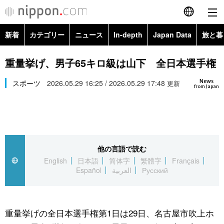
新着
カテゴリー
ニュース
In-depth
Japan Data
旅と暮
English
政治・外交
Topics
重量挙げ、男子65キロ級は山下 全日本選手権
简体字
News
経済・ビジネス
スポーツ
2026.05.29 16:25 / 2026.05.29 17:48
Images
更新
繁體字
from Japan
カテゴリー
国際・海外
People
Français
政治・外交
ニュース
社会
東京
Español
他の言語で読む
経済・ビジネス
トップ
In-depth
文化
お知らせ
English
日本語
简体字
繁體字
Français
العربية
Español
العربية
Русский
国際
アーカイブ
Japan Data
科学・技術
Русский
社会
旅と暮らし
暮らし
重量挙げの全日本選手権第1日は29日、名古屋市吹上ホ