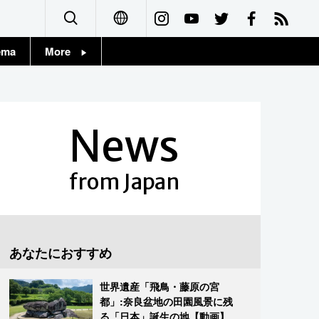
ema
More
English
Topics
简体字
Images
News
繁體字
People
Français
from Japan
東京
Español
お知らせ
العربية
あなたにおすすめ
Русский
世界遺産「飛鳥・藤原の宮
都」:奈良盆地の田園風景に残
る「日本」誕生の地【動画】