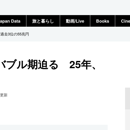
apan Data
旅と暮らし
動画/Live
Books
Cin
過去3位の55兆円
バブル期迫る 25年、
更新