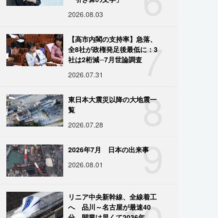
2026.08.03
7
【高市内閣の支持率】急落、
全8社が政権発足後最低に：3
社は2桁減─7月世論調査
2026.07.31
8
東日本大震災以降の大地震一
覧
2026.07.28
9
2026年7月 日本の出来事
2026.08.01
10
リニア中央新幹線、全線着工
へ 品川～名古屋が最速40
分、開業は早くて2036年