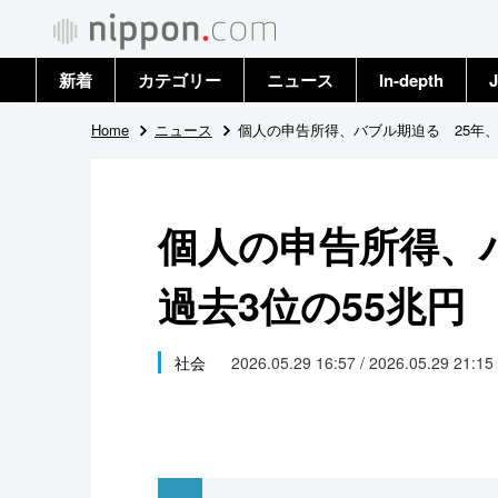
新着
カテゴリー
ニュース
In-depth
J
政治・外交
トップ
Home
ニュース
個人の申告所得、バブル期迫る 25年、
経済・ビジネス
アーカイブ
個人の申告所得、
国際
過去3位の55兆円
社会
文化
社会
2026.05.29 16:57 / 2026.05.29 21:15
科学・技術
暮らし