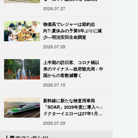
2026.07.27
物価高でレジャーは節約志
向?:夏休みの予算5年ぶりに減
少―明治安田生命調査
2026.07.28
上半期の訪日客、コロナ禍以
来のマイナス―政府観光局 : 中
国からの客数減響く
2026.07.15
新幹線に新たな検査用車両
「SOAR」2029年度に導入へ :
ドクターイエローは27年1月に
引退
2026.07.29