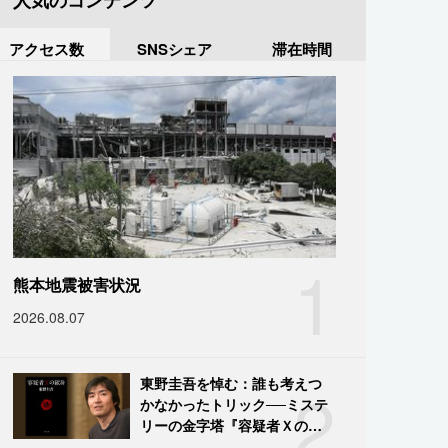
人気のコンテンツ
アクセス数
SNSシェア
滞在時間
1
熊本地震被害状況
2026.08.07
2
東野圭吾を悼む：誰も考えつ
かなかったトリック──ミステ
リーの金字塔『容疑者Ｘの献
身』の舞台裏