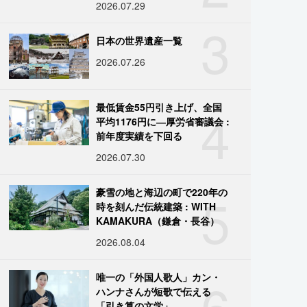
2026.07.29
3
日本の世界遺産一覧
2026.07.26
4
最低賃金55円引き上げ、全国
平均1176円に―厚労省審議会 :
前年度実績を下回る
2026.07.30
5
豪雪の地と海辺の町で220年の
時を刻んだ伝統建築 : WITH
KAMAKURA（鎌倉・長谷）
2026.08.04
6
唯一の「外国人歌人」カン・
ハンナさんが短歌で伝える
「引き算の文学」